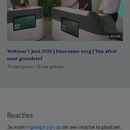
32:08
Webinar 1 juni 2026 | Duurzame zorg | Van afval
naar grondstof
31 weergaven
· 13 jaar geleden
Reader
Reacties
Interactions
Je moet
ingelogd zijn op
om een reactie te plaatsen.