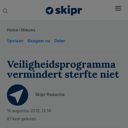
Search
this
Secondary
website
Sidebar
Home
›
Nieuws
Opslaan
Reageer nu
Delen
Veiligheidsprogramma
vermindert sterfte niet
Skipr Redactie
16 augustus 2012
,
13:14
87 keer gelezen