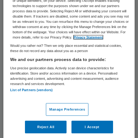
Tijdschrift voor Geneeskunde (NTvG).
or unique identifiers, on your device. Selecting I Accept enables tracking
technologies to support the purposes shown under we and our partners
process data to provide. Selecting Reject All or withdrawing your consent will
De Ziekenhuizen spraken in 2007 af om de
disable them. If trackers are disabled, some content and ads you see may not
be as relevant to you. You can resurface this menu to change your choices or
vermijdbare sterfte in vijf jaar met de helft
withdraw consent at any time by clicking the Manage Preferences link on the
bottom of the webpage. Your choices will have effect within our Website. For
terug te dringen. Dit deden ze nadat uit
more details, refer to our Privacy Policy.
Privacy Statement
onderzoek was gebleken dat in
Would you rather not? Then we only place essential and statistical cookies,
these do not record any data about you as a person
Nederlandse ziekenhuizen jaarlijks ruim
We and our partners process data to provide:
1.700 patiënten overlijden, terwijl dit
Use precise geolocation data. Actively scan device characteristics for
voorkomen had kunnen worden.
identification. Store and/or access information on a device. Personalised
advertising and content, advertising and content measurement, audience
research and services development.
Traag
List of Partners (vendors)
Het
artikel
is geschreven door Marieke
Manage Preferences
Zegers en Hub Wollersheim van
IQ
Healthcare
. Ze schrijven dat
Reject All
I Accept
de patiëntveiligheid ‘frustrerend traag’