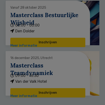
Vanaf 28 oktober 2025
Masterclass Bestuurlijke
Wijsheid
00:00 - 00:00
Den Dolder
Inschrijven
Meer informatie
16 december 2025, Utrecht
Masterclass
Teamdynamiek
09:00 - 16:30
Van der Valk Hotel
Inschrijven
Meer informatie