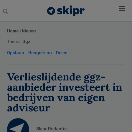
Search
this
Secondary
website
Sidebar
Home
›
Nieuws
Thema:
Ggz
Opslaan
Reageer nu
Delen
Verlieslijdende ggz-
aanbieder investeert in
bedrijven van eigen
adviseur
Skipr Redactie