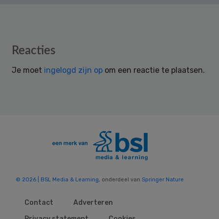
Reader
Reacties
Interactions
Je moet
ingelogd zijn op
om een reactie te plaatsen.
© 2026 | BSL Media & Learning
, onderdeel van
Springer Nature
Contact
Adverteren
Privacy statement
Cookies