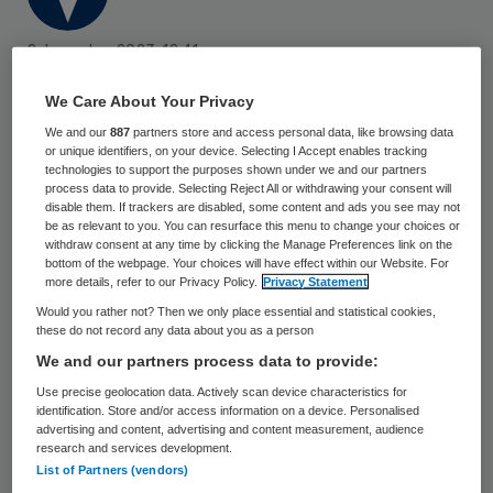
2 december 2023
,
12:41
12833 keer gelezen
We Care About Your Privacy
Ggz
– en jeugdzorgorganisatie Vigo Groep
We and our
887
partners store and access personal data, like browsing data
or unique identifiers, on your device. Selecting I Accept enables tracking
verwacht over 2023 een verlies van
technologies to support the purposes shown under we and our partners
process data to provide. Selecting Reject All or withdrawing your consent will
minimaal 8,7 miljoen euro. Dat blijkt uit
disable them. If trackers are disabled, some content and ads you see may not
gelekte interne documenten, die
Follow the
be as relevant to you. You can resurface this menu to change your choices or
withdraw consent at any time by clicking the Manage Preferences link on the
Money
in handen heeft. Op de werkvloer
bottom of the webpage. Your choices will have effect within our Website. For
more details, refer to our Privacy Policy.
Privacy Statement
spelen ernstige problemen met werkdruk en
Would you rather not? Then we only place essential and statistical cookies,
verzuim en krijgen cliënten op sommige
these do not record any data about you as a person
locaties ondermaatse zorg, volgens de
We and our partners process data to provide:
inspectie.
Use precise geolocation data. Actively scan device characteristics for
identification. Store and/or access information on a device. Personalised
advertising and content, advertising and content measurement, audience
research and services development.
Het bestuur is ondertussen vooral bezig
List of Partners (vendors)