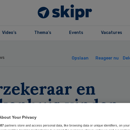
Video’s
Thema’s
Events
Vacatures
ws
Opslaan
Reageer nu
Del
rzekeraar en
ekenhuis vinden
aar moeilijk op
About Your Privacy
887
partners store and access personal data, like browsing data or unique identifiers, on your