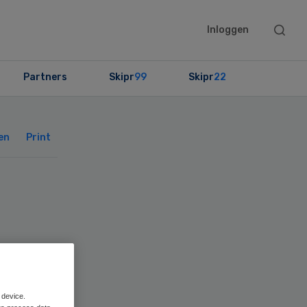
Searc
Inloggen
this
websit
Partners
Skipr
99
Skipr
22
Primary
Sidebar
en
Print
 device.