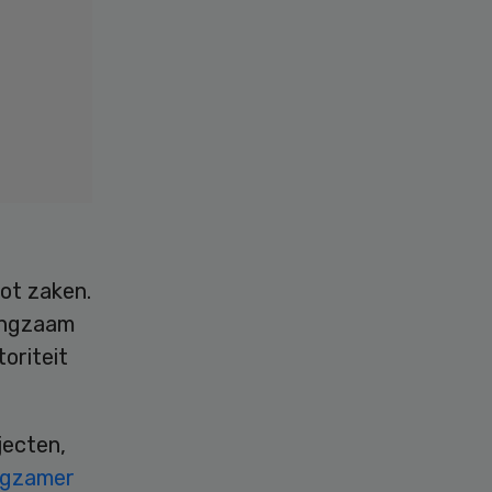
tot zaken.
langzaam
oriteit
jecten,
ngzamer