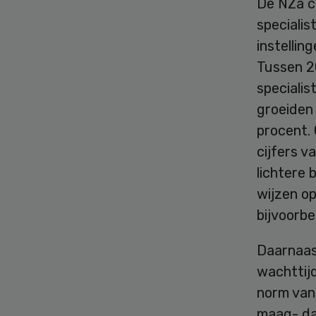
De NZa c
specialis
instellin
Tussen 2
specialis
groeiden
procent. 
cijfers v
lichtere 
wijzen o
bijvoorbe
Daarnaast
wachttijd
norm van
maag- da