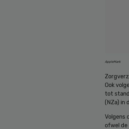
AppleMark
Zorgverze
Ook volg
tot stan
(NZa) in 
Volgens 
ofwel de