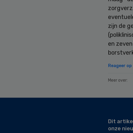
zorgverz
eventuele
zijn de g
(poliklin
en zeven
borstverk
Reageer op d
Meer over:
Secondary
Sidebar
Dit artike
onze nie