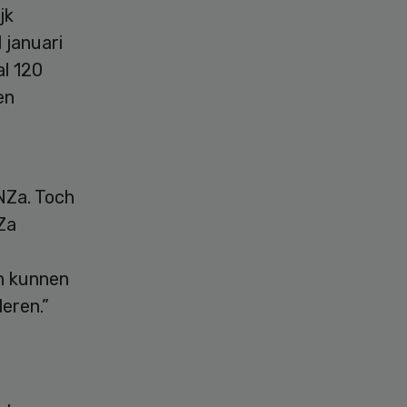
jk
 januari
l 120
en
NZa. Toch
Za
n kunnen
eren.”