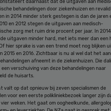
onstateert daarnaast dat de uitgaven aan medis
tische behandelingen door ziekenhuizen en revalid
gen in 2014 minder sterk gestegen is dan de jaren 
010 en 2012 stegen de uitgaven aan medisch-
tische zorg met ruim drie procent per jaar. In 2014
 de uitgaven minder hard, met iets meer dan een 
Of hier sprake is van een trend moet nog blijken u
an 2015 en 2016. Zichtbaar is nu al wel dat het aan
behandelingen afneemt in de ziekenhuizen. Die dal
p een verschuiving van deze behandelingen naar
eld de huisarts.
 valt op dat opnieuw bij zeven specialismen de
en voor een eerste polikliniekbezoek langer zijn d
 vier weken. Het gaat om oogheelkunde, allergolo
rm- en leverziekten. De NZa gaat in gesprek met