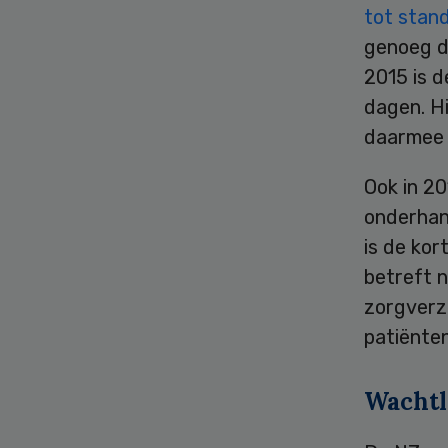
tot stan
genoeg de
2015 is 
dagen. H
daarmee o
Ook in 20
onderhan
is de kor
betreft n
zorgverz
patiënte
Wachtl