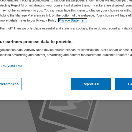
js
Accept enables tracking technologies to support the purposes shown under we and our partne
electing Reject All or withdrawing your consent will disable them. If trackers are disabled, so
may not be as relevant to you. You can resurface this menu to change your choices or withd
licking the Manage Preferences link on the bottom of the webpage. Your choices will have eff
more details, refer to our Privacy Policy.
Privacy Statement
her not? Then we only place essential and statistical cookies, these do not record any data
Skipr Redactie
18 november 2015
,
15:50
28 keer gelezen
r partners process data to provide:
eolocation data. Actively scan device characteristics for identification. Store and/or access 
onalised advertising and content, advertising and content measurement, audience research 
.
ners (vendors)
references
Reject All
I 