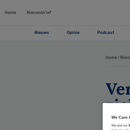
Home
Nieuwsbrief
Nieuws
Opinie
Podcast
Home
›
Nieu
Ve
zi
elk
We Care 
We and our