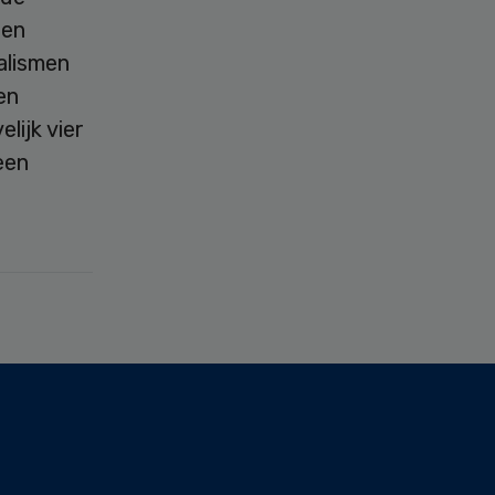
 en
alismen
en
lijk vier
een