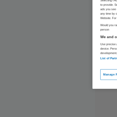
pri
Selecting I 
to provide. S
ads you see 
any time by c
Website. For 
Would you rat
person
We and ou
Use precise g
device. Pers
development
List of Part
Manage P