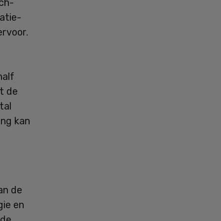
ch-
atie-
ervoor.
half
it de
tal
ing kan
an de
gie en
 de