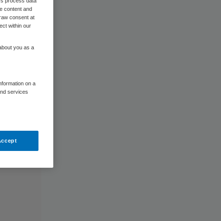
rs process data
me content and
raw consent at
ect within our
 about you as a
information on a
and services
Accept