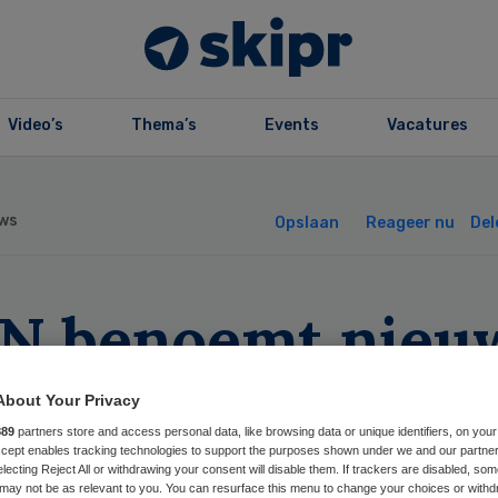
Video’s
Thema’s
Events
Vacatures
ws
Opslaan
Reageer nu
Del
N benoemt nieu
recteur
About Your Privacy
889
partners store and access personal data, like browsing data or unique identifiers, on your
Accept enables tracking technologies to support the purposes shown under we and our partne
electing Reject All or withdrawing your consent will disable them. If trackers are disabled, so
may not be as relevant to you. You can resurface this menu to change your choices or withd