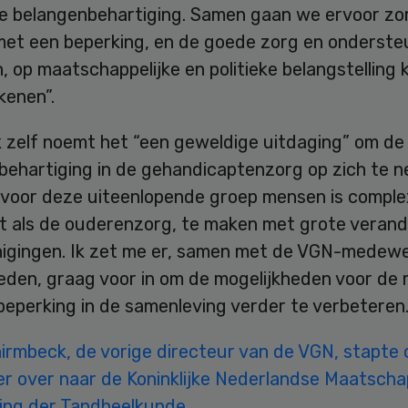
ve belangenbehartiging. Samen gaan we ervoor zo
et een beperking, en de goede zorg en ondersteu
n, op maatschappelijke en politieke belangstelling
ekenen”.
k zelf noemt het “een geweldige uitdaging” om de
behartiging in de gehandicaptenzorg op zich te 
 voor deze uiteenlopende groep mensen is comple
et als de ouderenzorg, te maken met grote veran
nigingen. Ik zet me er, samen met de VGN-medew
eden, graag voor in om de mogelijkheden voor de
eperking in de samenleving verder te verbeteren.
irmbeck, de vorige directeur van de VGN, stapte 
r over naar de Koninklijke Nederlandse Maatschap
ing der Tandheelkunde.