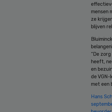
effectie
mensen m
ze krijge
blijven r
Bluiminc
belangen
“De zorg
heeft, n
en bezui
de VGN-l
met een b
Hans Sch
septembe
bevorder