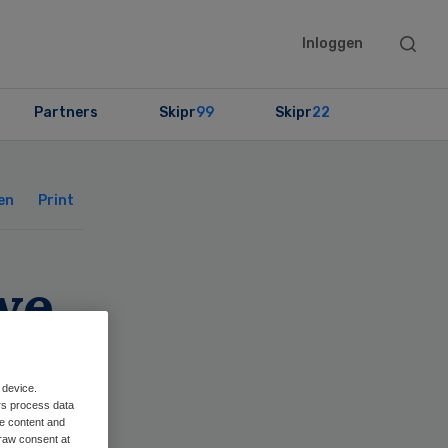
Searc
Inloggen
this
websit
Partners
Skipr
99
Skipr
22
Primary
Sidebar
en
Print
we
 device.
rs process data
me content and
raw consent at