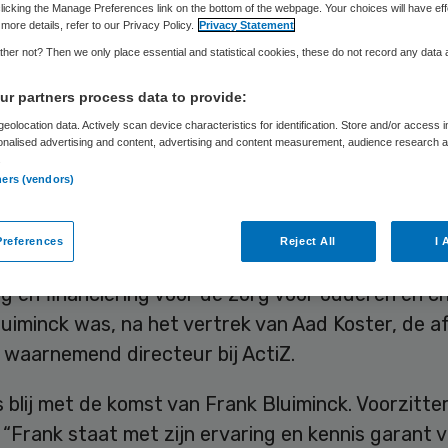
Skipr Redactie
4 januari 2016
,
16:09
42 keer gelezen
licking the Manage Preferences link on the bottom of the webpage. Your choices will have eff
more details, refer to our Privacy Policy.
Privacy Statement
her not? Then we only place essential and statistical cookies, these do not record any data
uiminck wordt de nieuwe directeur van de Verenig
r partners process data to provide:
aptenzorg Nederland (VGN). Hij neemt per 1 maar
eolocation data. Actively scan device characteristics for identification. Store and/or access 
onalised advertising and content, advertising and content measurement, audience research 
over van interim-directeur Willemijn Maas.
.
ners (vendors)
 werkte de afgelopen zeven jaar bij ActiZ, de
ganisatie voor de ouderenzorg. Hij gaf daar leid
references
Reject All
I 
ingen die zich bezighielden met arbeidsvoorwaard
g en financiering voor de zorg voor ouderen en c
luiminck was, na het vertrek van Aad Koster, de a
waarnemend directeur bij ActiZ.
 blij met de komst van Frank Bluiminck. Voorzitt
“Frank staat met zijn ervaring en kennis garant 