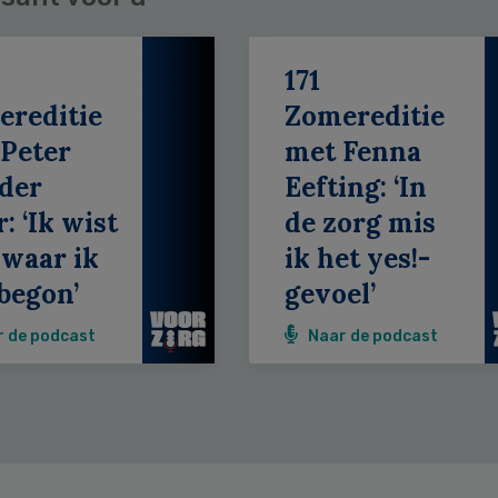
171
ereditie
Zomereditie
Peter
met Fenna
der
Eefting: ‘In
: ‘Ik wist
de zorg mis
 waar ik
ik het yes!-
begon’
gevoel’
r de podcast
Naar de podcast