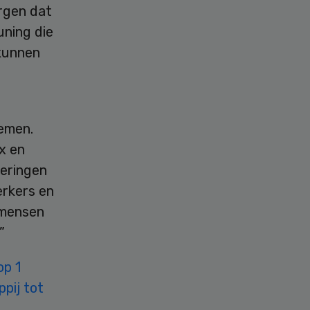
rgen dat
ning die
 kunnen
nemen.
x en
deringen
erkers en
 mensen
”
op 1
pij tot