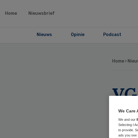
Home
Nieuwsbrief
Nieuws
Opinie
Podcast
Home
›
Nieu
VG
di
We Care 
We and our
Selecting I 
to provide. S
ads you see 