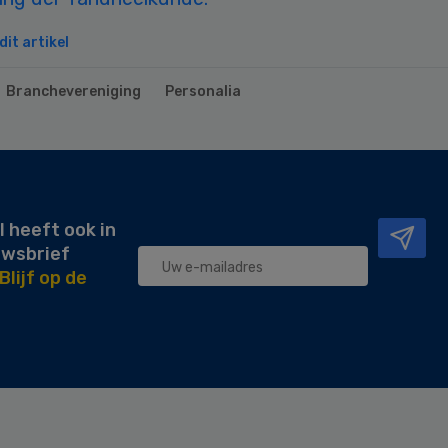
it artikel
Branchevereniging
Personalia
l heeft ook in
uwsbrief
Blijf op de