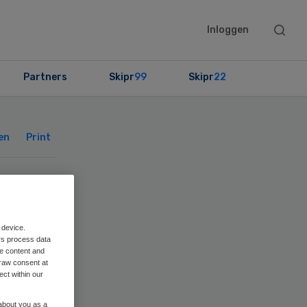
Searc
Inloggen
this
websit
Partners
Skipr
99
Skipr
22
Primary
Sidebar
en
Print
 device.
rs process data
me content and
raw consent at
ect within our
 about you as a