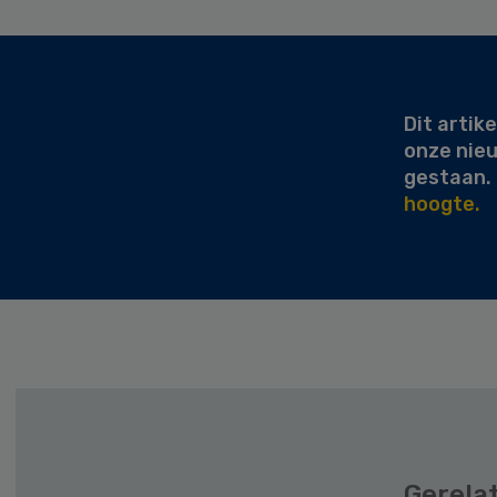
Secondary
Sidebar
Dit artike
onze nie
gestaan.
hoogte.
Gerela