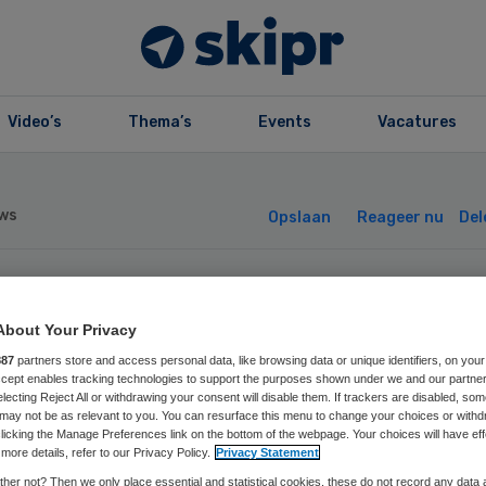
Video’s
Thema’s
Events
Vacatures
ws
Opslaan
Reageer nu
Del
N draagt Femke
About Your Privacy
lsema voor als
887
partners store and access personal data, like browsing data or unique identifiers, on your
Accept enables tracking technologies to support the purposes shown under we and our partne
electing Reject All or withdrawing your consent will disable them. If trackers are disabled, so
may not be as relevant to you. You can resurface this menu to change your choices or withd
rzitter
licking the Manage Preferences link on the bottom of the webpage. Your choices will have eff
more details, refer to our Privacy Policy.
Privacy Statement
her not? Then we only place essential and statistical cookies, these do not record any data