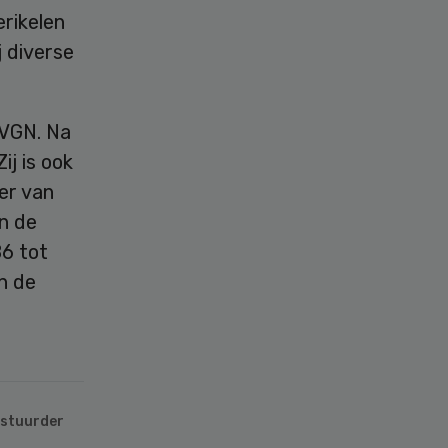
erikelen
 diverse
 VGN. Na
ij is ook
er van
n de
86 tot
n de
stuurder