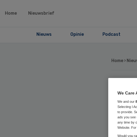
Home
Nieuwsbrief
Nieuws
Opinie
Podcast
Home
›
Nieu
VG
We Care 
Ha
We and our
Selecting I 
to provide. S
ads you see 
voo
any time by c
Website. For 
Would you rat