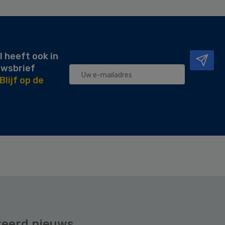
l heeft ook in
uwsbrief
Blijf op de
teerd nieuws