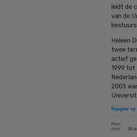
leidt de 
van de Un
bestuurs
Heleen D
twee term
actief ge
1999 tot 
Nederland
2003 was
Universit
Reageer op d
Meer
over:
Bra