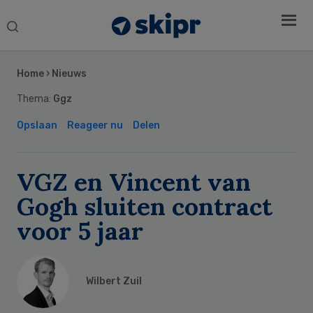
Search
this
Secondary
website
Sidebar
Home
›
Nieuws
Thema:
Ggz
Opslaan
Reageer nu
Delen
VGZ en Vincent van
Gogh sluiten contract
voor 5 jaar
Wilbert Zuil