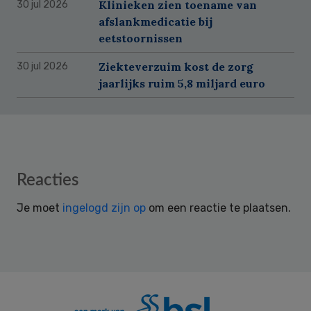
Klinieken zien toename van
30 jul 2026
afslankmedicatie bij
eetstoornissen
Ziekteverzuim kost de zorg
30 jul 2026
jaarlijks ruim 5,8 miljard euro
Reader
Reacties
Interactions
Je moet
ingelogd zijn op
om een reactie te plaatsen.