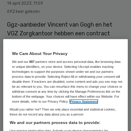
14 april 2023
,
11:59
692 keer gelezen
Ggz-aanbieder Vincent van Gogh en het
VGZ Zorgkantoor hebben een contract
afgesloten voor de langdurige zorg voor
een periode van vijf jaar. Volgens VGZ gaat
We Care About Your Privacy
het om de eerste meerjarenafspraak met
We and our
887
partners store and access personal data, like browsing data
or unique identifiers, on your device. Selecting I Accept enables tracking
een ggz-aanbieder binnen de langdurige
technologies to support the purposes shown under we and our partners
zorg.
process data to provide. Selecting Reject All or withdrawing your consent will
disable them. If trackers are disabled, some content and ads you see may not
be as relevant to you. You can resurface this menu to change your choices or
withdraw consent at any time by clicking the Manage Preferences link on the
Ze doen dit ook met het streven van
bottom of the webpage. Your choices will have effect within our Website. For
more details, refer to our Privacy Policy.
Privacy Statement
minister Conny Helder in het achterhoofd
Would you rather not? Then we only place essential and statistical cookies,
om vanaf volgend jaar veel meer
these do not record any data about you as a person
We and our partners process data to provide:
meerjarenafspraken te sluiten binnen de
Use precise geolocation data. Actively scan device characteristics for