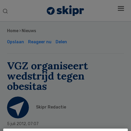
Search
this
Secondary
website
Sidebar
Home
›
Nieuws
Opslaan
Reageer nu
Delen
VGZ organiseert
wedstrijd tegen
obesitas
Skipr Redactie
5 juli 2012
,
07:07