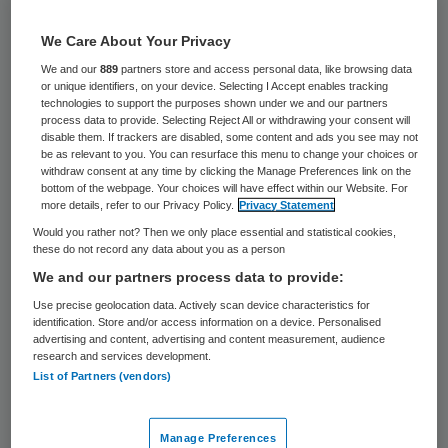
32 keer gelezen
We Care About Your Privacy
VGZ organiseert een wedstrijd voor
We and our
889
partners store and access personal data, like browsing data
or unique identifiers, on your device. Selecting I Accept enables tracking
innovatieve ideeën om obesitas tegen te
technologies to support the purposes shown under we and our partners
gaan. De wedstrijd VoorGoedeZorg, een
process data to provide. Selecting Reject All or withdrawing your consent will
disable them. If trackers are disabled, some content and ads you see may not
landelijke wedstrijd voor innovatieve ideeën
be as relevant to you. You can resurface this menu to change your choices or
withdraw consent at any time by clicking the Manage Preferences link on the
in de gezondheidszorg, wordt voor de
bottom of the webpage. Your choices will have effect within our Website. For
more details, refer to our Privacy Policy.
Privacy Statement
tweede keer gehouden.
Would you rather not? Then we only place essential and statistical cookies,
these do not record any data about you as a person
In Nederland hebben
6,5 miljoen mensen
We and our partners process data to provide:
last van overgewicht
. Obesitas komt in
Use precise geolocation data. Actively scan device characteristics for
Nederland steeds meer voor en vaak in
identification. Store and/or access information on a device. Personalised
advertising and content, advertising and content measurement, audience
combinatie met andere ziektes, zoals
research and services development.
List of Partners (vendors)
diabetes en hart- en vaatziekten. Obesitas
is veel in het nieuws, maar er wordt vaak
gezegd dat het een lifestyle probleem is,
Manage Preferences