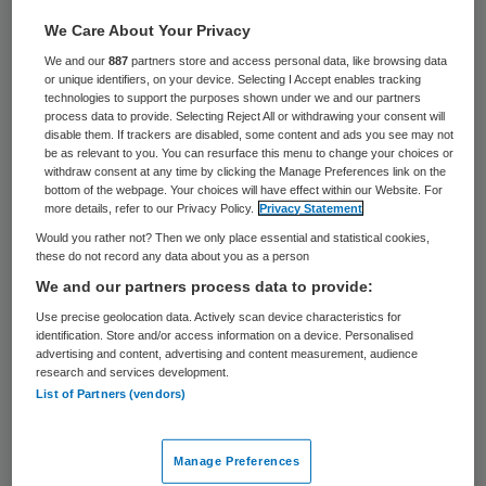
We Care About Your Privacy
20 juli 2020
,
12:27
We and our
887
partners store and access personal data, like browsing data
339 keer gelezen
or unique identifiers, on your device. Selecting I Accept enables tracking
technologies to support the purposes shown under we and our partners
process data to provide. Selecting Reject All or withdrawing your consent will
Vier medewerkers van Kinderopvang De
disable them. If trackers are disabled, some content and ads you see may not
be as relevant to you. You can resurface this menu to change your choices or
Boerderij in Utrecht zijn positief getest op
withdraw consent at any time by clicking the Manage Preferences link on the
het coronavirus COVID-19. De kinderopvang
bottom of the webpage. Your choices will have effect within our Website. For
more details, refer to our Privacy Policy.
Privacy Statement
blijft in elk geval één week dicht.
Would you rather not? Then we only place essential and statistical cookies,
these do not record any data about you as a person
We and our partners process data to provide:
Dit meldt
vakblad Kinderopvang Totaal
.
Use precise geolocation data. Actively scan device characteristics for
identification. Store and/or access information on a device. Personalised
Een deel van de medewerkers werd eerder
advertising and content, advertising and content measurement, audience
research and services development.
al naar huis gestuurd, toen bleek dat een
List of Partners (vendors)
van de medewerkers corona had. Later
werden ook drie anderen positief getest.
Manage Preferences