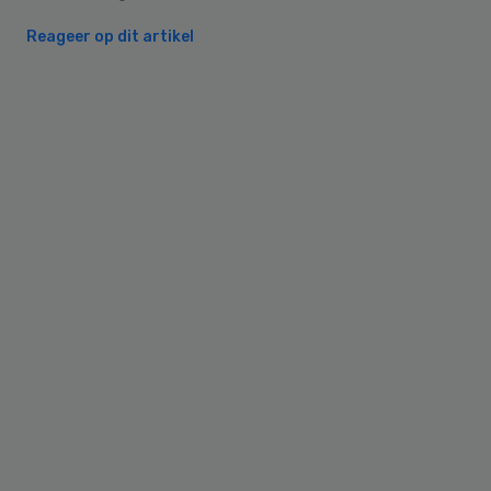
Reageer op dit artikel
Primary
Sidebar