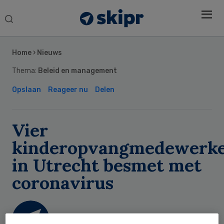
Search
this
Secondary
website
Sidebar
Home
›
Nieuws
Thema:
Beleid en management
Opslaan
Reageer nu
Delen
Vier
kinderopvangmedewerke
in Utrecht besmet met
coronavirus
Skipr Redactie