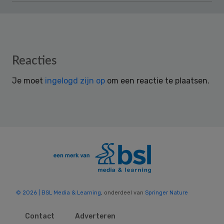
Reader
Reacties
Interactions
Je moet
ingelogd zijn op
om een reactie te plaatsen.
© 2026 | BSL Media & Learning
, onderdeel van
Springer Nature
Contact
Adverteren