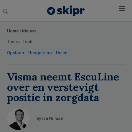
Search
this
Secondary
website
Sidebar
Home
›
Nieuws
Thema:
Tech
Opslaan
Reageer nu
Delen
Visma neemt EscuLine
over en verstevigt
positie in zorgdata
Sytse Wilman