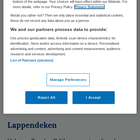
krijgt SureSync de beschikking over een
bottom of the webpage. Your choices will have effect within our Website. For
more details, refer to our Privacy Policy.
Privacy Statement
platform dat realtime monitoring van
Would you rather not? Then we only place essential and statistical cookies,
prestaties, kwaliteitsmetingen en
these do not record any data about you as a person
compliance-rapportages mogelijk maakt.
We and our partners process data to provide:
EscuLine bedient momenteel 65
Use precise geolocation data. Actively scan device characteristics for
identification. Store and/or access information on a device. Personalised
zorginstellingen, waaronder veel
advertising and content, advertising and content measurement, audience
research and services development.
ouderenzorgorganisaties. De software sluit
List of Partners (vendors)
aan op de groeiende behoefte aan
gestandaardiseerde dataverwerking binnen
Manage Preferences
de langdurige zorg. EscuLine blijft onder
eigen naam opereren, met behoud van het
Reject All
I Accept
huidige team en management.
Lappendeken