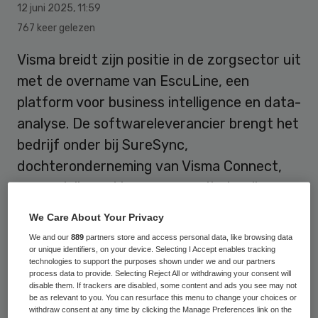
12 juni 2025
,
11:59
767 keer gelezen
Visma breidt zijn positie in de zorgsector uit
met de overname van EscuLine, een
platform voor business intelligence en data-
analyse. De softwareleverancier brengt het
bedrijf onder bij SureSync,
dochteronderneming van Visma Connect,
gespecialiseerd in gegevensuitwisseling.
We Care About Your Privacy
De overname is gericht op het bieden van
We and our
889
partners store and access personal data, like browsing data
or unique identifiers, on your device. Selecting I Accept enables tracking
een geïntegreerde oplossing voor
technologies to support the purposes shown under we and our partners
process data to provide. Selecting Reject All or withdrawing your consent will
datagedreven zorgprocessen, laat Visma
disable them. If trackers are disabled, some content and ads you see may not
weten. Met de toevoeging van EscuLine
be as relevant to you. You can resurface this menu to change your choices or
withdraw consent at any time by clicking the Manage Preferences link on the