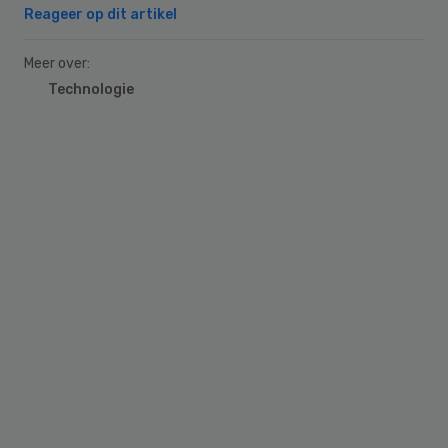
Reageer op dit artikel
Meer over:
Technologie
Primary
Sidebar