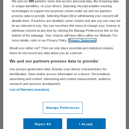
41 keer gelezen
We and our
889
partners store and access personal data, like browsing data
or unique identifiers, on your device. Selecting I Accept enables tracking
technologies to support the purposes shown under we and our partners
process data to provide. Selecting Reject All or withdrawing your consent will
Bij Vivium Zorggroep in Bussum zijn sinds
disable them. If trackers are disabled, some content and ads you see may not
dinsdag vier verpleegkundigen uit het
be as relevant to you. You can resurface this menu to change your choices or
withdraw consent at any time by clicking the Manage Preferences link on the
Spaanse Mucia aan het werk. Dat meldt de
bottom of the webpage. Your choices will have effect within our Website. For
more details, refer to our Privacy Policy.
Privacy Statement
instelling in een persbericht.
Would you rather not? Then we only place essential and statistical cookies,
these do not record any data about you as a person
In Spanje kunnen duizenden
We and our partners process data to provide:
verpleegkundigen geen werk vinden, aldus
Use precise geolocation data. Actively scan device characteristics for
Vivium Zoggroep
. Tegelijkertijd zijn in
identification. Store and/or access information on a device. Personalised
advertising and content, advertising and content measurement, audience
Nederland bijna geen verpleegkundigen te
research and services development.
List of Partners (vendors)
vinden. Met name in de Gooi en Vechtstreek
is het moeilijk vacatures te vervullen, aldus
Manage Preferences
de instelling.
Reject All
I Accept
Inzet