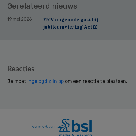
Gerelateerd nieuws
FNV ongenode gast bij
19 mei 2026
jubileumviering ActiZ
Reader
Reacties
Interactions
Je moet
ingelogd zijn op
om een reactie te plaatsen.