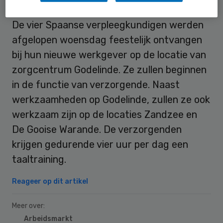
De vier Spaanse verpleegkundigen werden
afgelopen woensdag feestelijk ontvangen
bij hun nieuwe werkgever op de locatie van
zorgcentrum Godelinde. Ze zullen beginnen
in de functie van verzorgende. Naast
werkzaamheden op Godelinde, zullen ze ook
werkzaam zijn op de locaties Zandzee en
De Gooise Warande. De verzorgenden
krijgen gedurende vier uur per dag een
taaltraining.
Reageer op dit artikel
Meer over:
Arbeidsmarkt