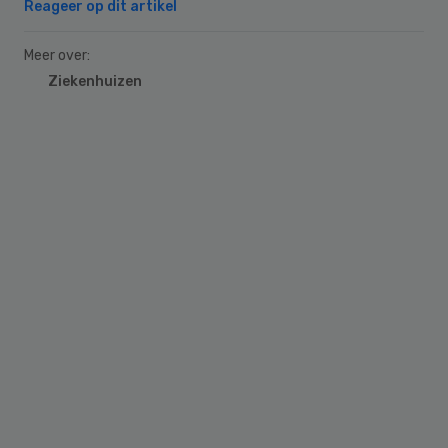
Reageer op dit artikel
Meer over:
Ziekenhuizen
Primary
Sidebar