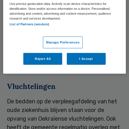
Use precise geolocation data. Actively scan device characteristics for
Isala
identification. Store and/or access information on a device. Personalised
advertising and content, advertising and content measurement, audience
research and services development.
Het oude ziekenhuis in Meppel is vrijdag
List of Partners (vendors)
door Isala overgedragen aan de gemeente
Meppel. Isala
verhuisde
in het weekend van
Manage Preferences
19 maart naar een duurzaam nieuw
ziekenhuis, dat tegenover het oude
Reject All
I Accept
ziekenhuis staat.
Vluchtelingen
De bedden op de verpleegafdeling van het
oude ziekenhuis blijven staan voor de
opvang van Oekraïense vluchtelingen. Ook
heeft de gemeente regelmatig overleg met