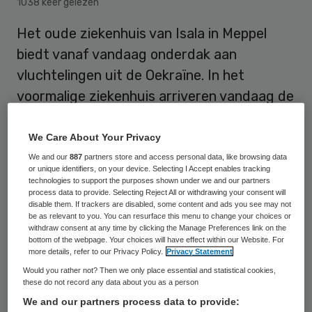
1038 keer gelezen
Het oude ziekenhuis van Isala in Meppel
biedt vanaf vandaag onderdak aan
vluchtelingen uit de Oekraïne. In het
voormalige ziekenhuis arriveren vandaag de
eerste vluchtelingen. Er is in totaal plek voor
negentig mensen, meldt RTV Drenthe.
We Care About Your Privacy
We and our
887
partners store and access personal data, like browsing data
or unique identifiers, on your device. Selecting I Accept enables tracking
technologies to support the purposes shown under we and our partners
Tot aan 1 april hebben in totaal 57
process data to provide. Selecting Reject All or withdrawing your consent will
Oekraïense vluchtelingen zich bij de
disable them. If trackers are disabled, some content and ads you see may not
be as relevant to you. You can resurface this menu to change your choices or
gemeente Meppel gemeld. Daarbij gaat het
withdraw consent at any time by clicking the Manage Preferences link on the
bottom of the webpage. Your choices will have effect within our Website. For
om twintig kinderen. Een groot deel van
more details, refer to our Privacy Policy.
Privacy Statement
deze mensen heeft aangegeven gebruik te
Would you rather not? Then we only place essential and statistical cookies,
these do not record any data about you as a person
willen maken van het ziekenhuis.
We and our partners process data to provide: