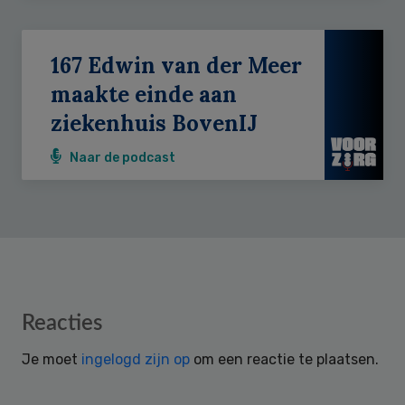
167 Edwin van der Meer
maakte einde aan
ziekenhuis BovenIJ
Naar de podcast
Reader
Reacties
Interactions
Je moet
ingelogd zijn op
om een reactie te plaatsen.