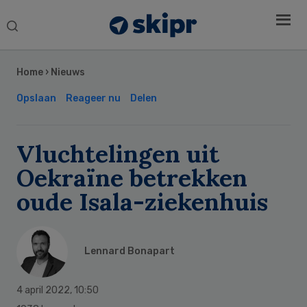
Search
this
Secondary
website
Sidebar
Home
›
Nieuws
Opslaan
Reageer nu
Delen
Vluchtelingen uit
Oekraïne betrekken
oude Isala-ziekenhuis
Lennard Bonapart
4 april 2022
,
10:50