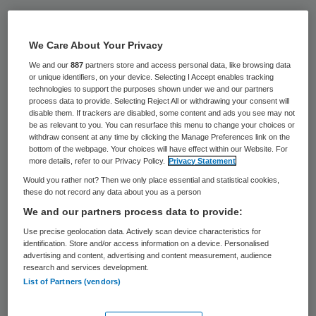
Zes jaar na een financiele crisis ligt de
gemiddelde levensverwachting van mensen
We Care About Your Privacy
negen maanden lager. Mensen krijgen
We and our
887
partners store and access personal data, like browsing data
or unique identifiers, on your device. Selecting I Accept enables tracking
gezondheidsproblemen als gevolg van
technologies to support the purposes shown under we and our partners
stress door een financieel economische
process data to provide. Selecting Reject All or withdrawing your consent will
disable them. If trackers are disabled, some content and ads you see may not
crisis. Dit blijkt uit onderzoek van Mathijs
be as relevant to you. You can resurface this menu to change your choices or
withdraw consent at any time by clicking the Manage Preferences link on the
van Dijk van de Erasmus Universiteit.
bottom of the webpage. Your choices will have effect within our Website. For
more details, refer to our Privacy Policy.
Privacy Statement
De gemiddelde levensverwachting neem
Would you rather not? Then we only place essential and statistical cookies,
these do not record any data about you as a person
ook af doordat het aantal zelfmoorden
We and our partners process data to provide:
toeneemt, mensen vaker verslaafd zijn aan
Use precise geolocation data. Actively scan device characteristics for
alcohol en/of drugs en er minder goed
identification. Store and/or access information on a device. Personalised
advertising and content, advertising and content measurement, audience
gegeten wordt.
research and services development.
List of Partners (vendors)
Kwaliteit van zorg