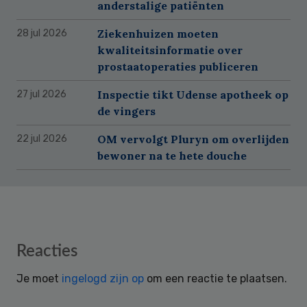
anderstalige patiënten
Ziekenhuizen moeten
28 jul 2026
kwaliteitsinformatie over
prostaatoperaties publiceren
Inspectie tikt Udense apotheek op
27 jul 2026
de vingers
OM vervolgt Pluryn om overlijden
22 jul 2026
bewoner na te hete douche
Reader
Reacties
Interactions
Je moet
ingelogd zijn op
om een reactie te plaatsen.