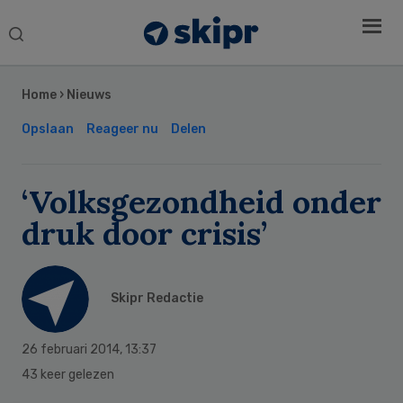
Search
this
Secondary
website
Sidebar
Home
›
Nieuws
Opslaan
Reageer nu
Delen
‘Volksgezondheid onder
druk door crisis’
Skipr Redactie
26 februari 2014
,
13:37
43 keer gelezen