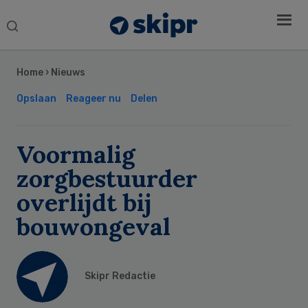
Search
this
Secondary
website
Sidebar
Home
›
Nieuws
Opslaan
Reageer nu
Delen
Voormalig
zorgbestuurder
overlijdt bij
bouwongeval
Skipr Redactie