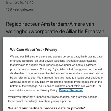
5 juni 2016
,
13:46
168 keer gelezen
Regiodirecteur Amsterdam/Almere van
woningbouwcorporatie de Alliantie Erna van
der Pers is vrijdag in het ziekenhuis
overleden. Zij was eerder op de middag op
We Care About Your Privacy
het Zeeburgereiland in Amsterdam-Oost
We and our
887
partners store and access personal data, like browsing data
gewond geraakt door het omvallen van een
or unique identifiers, on your device. Selecting I Accept enables tracking
technologies to support the purposes shown under we and our partners
heistelling.
process data to provide. Selecting Reject All or withdrawing your consent will
disable them. If trackers are disabled, some content and ads you see may not
be as relevant to you. You can resurface this menu to change your choices or
Van der Pers was aanwezig bij het
withdraw consent at any time by clicking the Manage Preferences link on the
bottom of the webpage. Your choices will have effect within our Website. For
feestelijk slaan van de eerste paal op een
more details, refer to our Privacy Policy.
Privacy Statement
bouwplaats aan de Mary van der
Would you rather not? Then we only place essential and statistical cookies,
these do not record any data about you as a person
Sluisstraat. Op deze locatie wordt Het
We and our partners process data to provide:
Gebaar gebouwd, een woonvoorziening