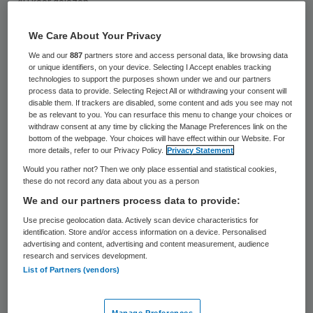
40 keer gelezen
We Care About Your Privacy
Ruim negen van de tien medewerkers in
We and our
887
partners store and access personal data, like browsing data
verpleging-, verzorging- en
or unique identifiers, on your device. Selecting I Accept enables tracking
technologies to support the purposes shown under we and our partners
thuiszorginstellingen (VVT) staan uiterst
process data to provide. Selecting Reject All or withdrawing your consent will
positief tegenover opleiden via internet.
disable them. If trackers are disabled, some content and ads you see may not
be as relevant to you. You can resurface this menu to change your choices or
Dat blijkt uit het sectorbrede onderzoek ‘E-
withdraw consent at any time by clicking the Manage Preferences link on the
bottom of the webpage. Your choices will have effect within our Website. For
learning in de VVT’, uitgevoerd door zeven
more details, refer to our Privacy Policy.
Privacy Statement
VVT-instellingen verenigd in het e-learning
Would you rather not? Then we only place essential and statistical cookies,
these do not record any data about you as a person
netwerk Zorg Leren VVT.
We and our partners process data to provide:
Use precise geolocation data. Actively scan device characteristics for
In het kader van het onderzoek werden
identification. Store and/or access information on a device. Personalised
verschillende e-learning modules door
advertising and content, advertising and content measurement, audience
research and services development.
zowel praktijkopleiders als medewerkers
List of Partners (vendors)
beoordeeld op bruikbaarheid,
toepasbaarheid en effectiviteit voor de