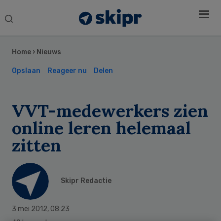
Search
this
Secondary
website
Sidebar
Home
›
Nieuws
Opslaan
Reageer nu
Delen
VVT-medewerkers zien
online leren helemaal
zitten
Skipr Redactie
3 mei 2012
,
08:23