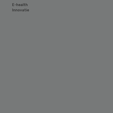
E-health
Innovatie
Primary
Sidebar