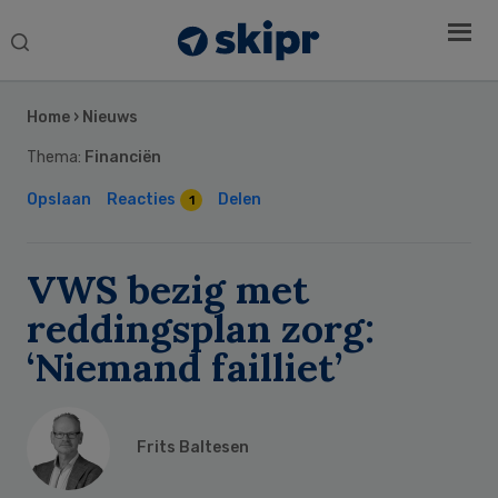
Search
this
Secondary
website
Sidebar
Home
›
Nieuws
Thema:
Financiën
Opslaan
Reacties
Delen
1
VWS bezig met
reddingsplan zorg:
‘Niemand failliet’
Frits Baltesen