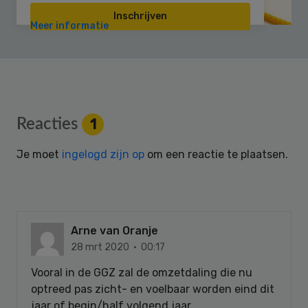
Inschrijven
Meer informatie
Reader
Reacties
1
Interactions
Je moet
ingelogd zijn op
om een reactie te plaatsen.
Arne van Oranje
28 mrt 2020 · 00:17
Vooral in de GGZ zal de omzetdaling die nu
optreed pas zicht- en voelbaar worden eind dit
jaar of begin/half volgend jaar.