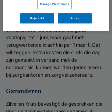
Manage Preferences
Terugwerkende kracht
Reject All
I Accept
Het besluit geen enkele zorgpartij te laten
omvallen door de coronacrisis geldt
voorlopig tot 1 juni, maar gaat met
terugwerkende kracht in per 1 maart. Dat
wil zeggen: extra kosten die sinds die dag
zijn gemaakt in verband met de
coronacrisis, kunnen worden gedeclareerd
bij zorgkantoren en zorgverzekeraars.
Garanderen
Zilveren Kruis bevestigt de gesprekken die
door de zorgverzekeraars gezamenlijk