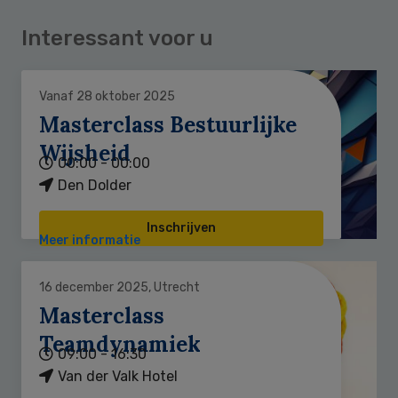
Interessant voor u
Vanaf 28 oktober 2025
Masterclass Bestuurlijke
Wijsheid
00:00 - 00:00
Den Dolder
Inschrijven
Meer informatie
16 december 2025, Utrecht
Masterclass
Teamdynamiek
09:00 - 16:30
Van der Valk Hotel