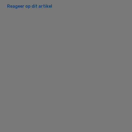
Reageer op dit artikel
Primary
Sidebar