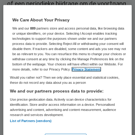
of een periodieke bijdrage om de voortgang
te garanderen. Hoe deze financiële steun
We Care About Your Privacy
wordt verdeeld tussen VWS en
We and our
889
partners store and access personal data, like browsing data
verzekeraars is nog onderwerp van
or unique identifiers, on your device. Selecting I Accept enables tracking
gesprek.
technologies to support the purposes shown under we and our partners
process data to provide. Selecting Reject All or withdrawing your consent will
disable them. If trackers are disabled, some content and ads you see may not
VWS, brancheorganisaties in de zorg, IGJ,
be as relevant to you. You can resurface this menu to change your choices or
withdraw consent at any time by clicking the Manage Preferences link on the
zorgverzekeraars, ministerie van Sociale
bottom of the webpage. Your choices will have effect within our Website. For
more details, refer to our Privacy Policy.
Privacy Statement
Zaken en Werkgelegenheid, Belastingdienst
Would you rather not? Then we only place essential and statistical cookies,
en NZa overleggen sinds twee weken over
these do not record any data about you as a person
het reddingsplan. Minister Bruins (Medische
We and our partners process data to provide:
Zorg) is ermee begonnen, zijn opvolger
Use precise geolocation data. Actively scan device characteristics for
identification. Store and/or access information on a device. Personalised
Martin van Rijn rondt het nu af. Bedoeling is
advertising and content, advertising and content measurement, audience
research and services development.
om het pakket maatregelen binnen een
List of Partners (vendors)
week te presenteren.