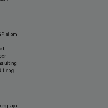
SP al om
ort
oor
sluiting
it nog
ing zijn