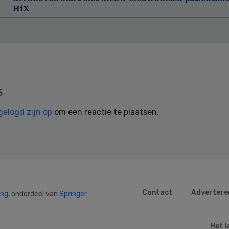
HiX
s
gelogd zijn op
om een reactie te plaatsen.
Contact
Advertere
ing
, onderdeel van
Springer
Het l