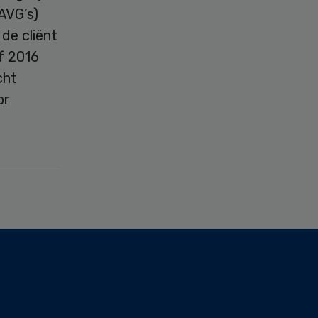
AVG’s)
de cliënt
f 2016
cht
or