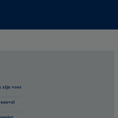
k zijn voor
laanval
ossier