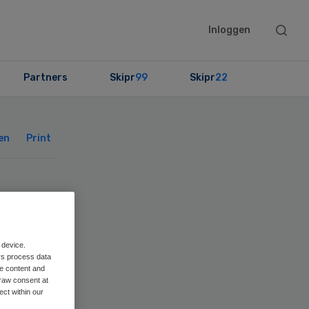
Searc
Inloggen
this
websit
Partners
Skipr
99
Skipr
22
Primary
Sidebar
en
Print
t
 device.
rs process data
me content and
raw consent at
ect within our