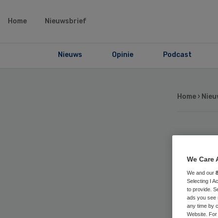
Home
Nieuwsbrief
Nieuws
Opinie
Podcast
Home
›
Nieu
VZ
We Care 
koe
We and our
Selecting I 
to provide. S
ads you see 
any time by c
Website. For 