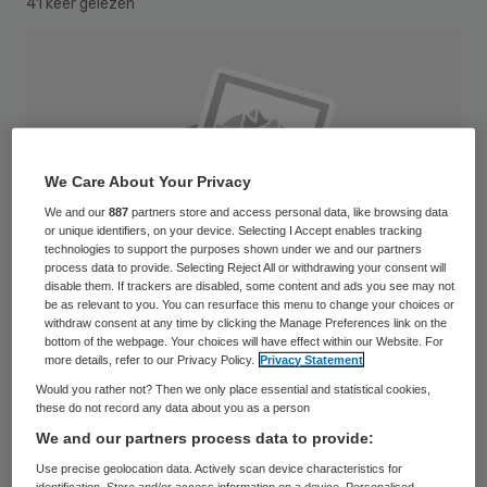
41 keer gelezen
We Care About Your Privacy
We and our
887
partners store and access personal data, like browsing data
or unique identifiers, on your device. Selecting I Accept enables tracking
technologies to support the purposes shown under we and our partners
process data to provide. Selecting Reject All or withdrawing your consent will
disable them. If trackers are disabled, some content and ads you see may not
be as relevant to you. You can resurface this menu to change your choices or
withdraw consent at any time by clicking the Manage Preferences link on the
bottom of the webpage. Your choices will have effect within our Website. For
more details, refer to our Privacy Policy.
Privacy Statement
Would you rather not? Then we only place essential and statistical cookies,
Zorgbestuurders verschillen duidelijk van
these do not record any data about you as a person
hun collega’s in andere sectoren. Dat zei
We and our partners process data to provide:
Willem Wansink naar aanleiding van een boek
Use precise geolocation data. Actively scan device characteristics for
identification. Store and/or access information on a device. Personalised