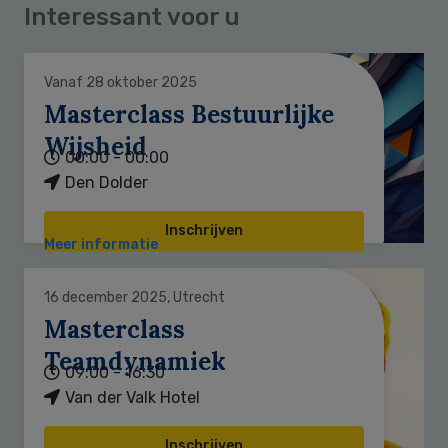
Interessant voor u
Vanaf 28 oktober 2025
Masterclass Bestuurlijke
Wijsheid
00:00 - 00:00
Den Dolder
Inschrijven
Meer informatie
16 december 2025, Utrecht
Masterclass
Teamdynamiek
09:00 - 16:30
Van der Valk Hotel
Inschrijven