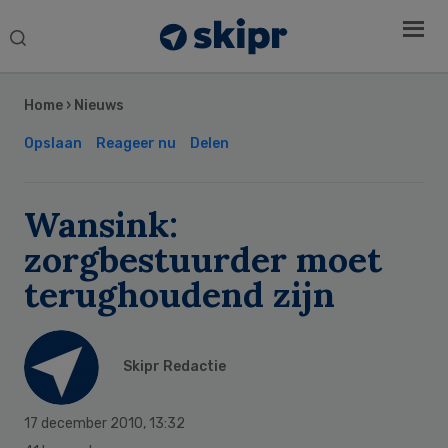
Search
this
Secondary
website
Sidebar
Home
›
Nieuws
Opslaan
Reageer nu
Delen
Wansink:
zorgbestuurder moet
terughoudend zijn
Skipr Redactie
17 december 2010
,
13:32