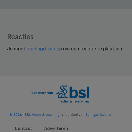
Reader
Reacties
Interactions
Je moet
ingelogd zijn op
om een reactie te plaatsen.
© 2026 | BSL Media & Learning
, onderdeel van
Springer Nature
Contact
Adverteren