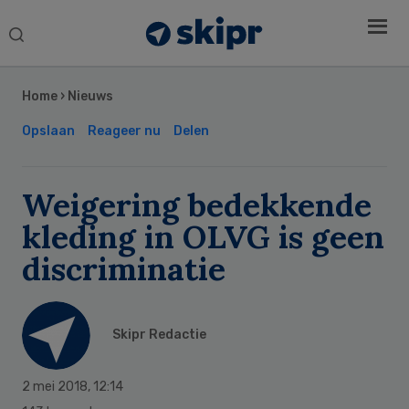
Search
this
Secondary
website
Sidebar
Home
›
Nieuws
Opslaan
Reageer nu
Delen
Weigering bedekkende
kleding in OLVG is geen
discriminatie
Skipr Redactie
2 mei 2018
,
12:14