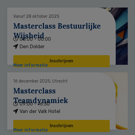
Vanaf 28 oktober 2025
Masterclass Bestuurlijke
Wijsheid
00:00 - 00:00
Den Dolder
Inschrijven
Meer informatie
16 december 2025, Utrecht
Masterclass
Teamdynamiek
09:00 - 16:30
Van der Valk Hotel
Inschrijven
Meer informatie