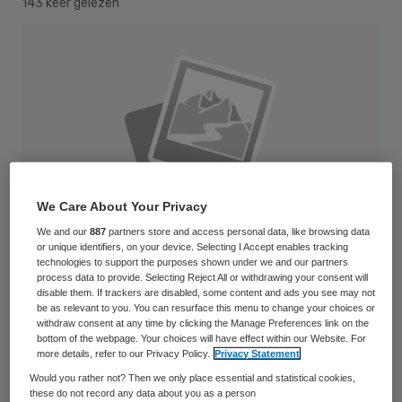
143 keer gelezen
We Care About Your Privacy
We and our
887
partners store and access personal data, like browsing data
or unique identifiers, on your device. Selecting I Accept enables tracking
technologies to support the purposes shown under we and our partners
process data to provide. Selecting Reject All or withdrawing your consent will
disable them. If trackers are disabled, some content and ads you see may not
be as relevant to you. You can resurface this menu to change your choices or
withdraw consent at any time by clicking the Manage Preferences link on the
Het OLVG in Amsterdam heeft niet
bottom of the webpage. Your choices will have effect within our Website. For
gediscrimineerd toen het ziekenhuis een
more details, refer to our Privacy Policy.
Privacy Statement
werknemer verplichtte haar onderarmen vrij
Would you rather not? Then we only place essential and statistical cookies,
these do not record any data about you as a person