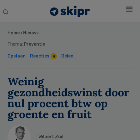
Search
this
Secondary
website
Sidebar
Home
›
Nieuws
Thema:
Preventie
Opslaan
Reacties
Delen
4
Weinig
gezondheidswinst door
nul procent btw op
groente en fruit
Wilbert Zuil