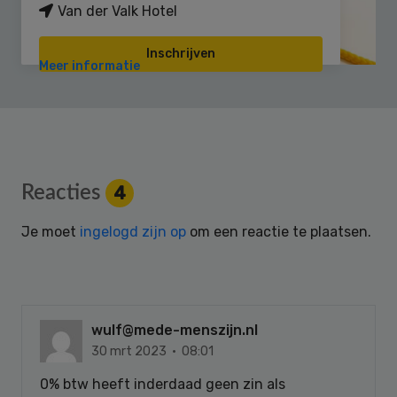
Van der Valk Hotel
Inschrijven
Meer informatie
Reader
Reacties
4
Interactions
Je moet
ingelogd zijn op
om een reactie te plaatsen.
wulf@mede-menszijn.nl
30 mrt 2023 · 08:01
0% btw heeft inderdaad geen zin als