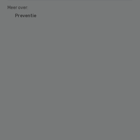
Meer over:
Preventie
Primary
Sidebar