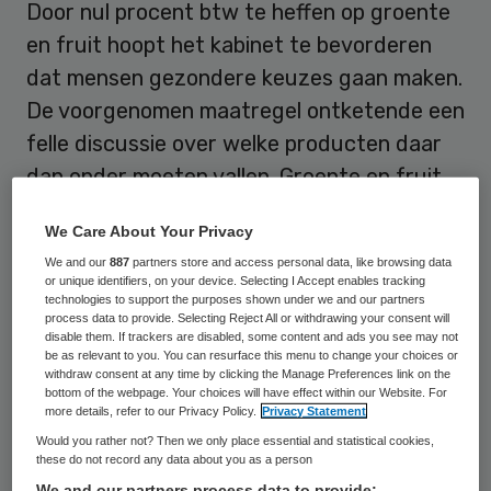
Door nul procent btw te heffen op groente
en fruit hoopt het kabinet te bevorderen
dat mensen gezondere keuzes gaan maken.
De voorgenomen maatregel ontketende een
felle discussie over welke producten daar
dan onder moeten vallen. Groente en fruit
worden immers ook verkocht in allerlei
We Care About Your Privacy
bewerkte vormen, soms met toevoeging
We and our
887
partners store and access personal data, like browsing data
van bijvoorbeeld suiker of zout waardoor
or unique identifiers, on your device. Selecting I Accept enables tracking
technologies to support the purposes shown under we and our partners
het eindproduct minder gezond wordt.
process data to provide. Selecting Reject All or withdrawing your consent will
disable them. If trackers are disabled, some content and ads you see may not
be as relevant to you. You can resurface this menu to change your choices or
Uitvoerbaarheid
withdraw consent at any time by clicking the Manage Preferences link on the
bottom of the webpage. Your choices will have effect within our Website. For
more details, refer to our Privacy Policy.
Privacy Statement
SEO heeft gekeken welke afbakening zou
Would you rather not? Then we only place essential and statistical cookies,
these do not record any data about you as a person
kunnen werken. “Op basis van
We and our partners process data to provide: