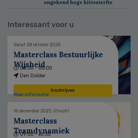
ongekend hoge hittesterfte
Interessant voor u
Vanaf 28 oktober 2025
Masterclass Bestuurlijke
Wijsheid
00:00 - 00:00
Den Dolder
Inschrijven
Meer informatie
16 december 2025, Utrecht
Masterclass
Teamdynamiek
09:00 - 16:30