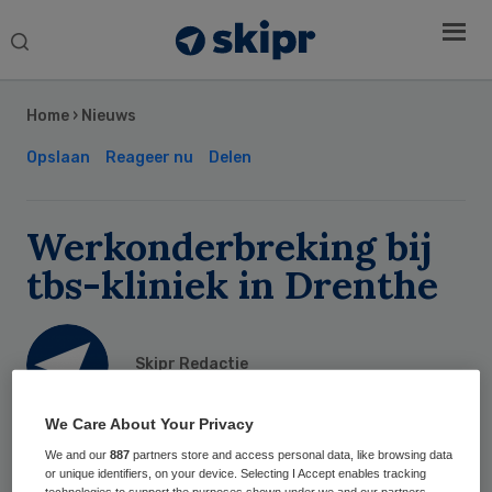
Search
this
Secondary
website
Sidebar
Home
›
Nieuws
Opslaan
Reageer nu
Delen
Werkonderbreking bij
tbs-kliniek in Drenthe
Skipr Redactie
We Care About Your Privacy
16 september 2019
,
09:14
43 keer gelezen
We and our
887
partners store and access personal data, like browsing data
or unique identifiers, on your device. Selecting I Accept enables tracking
technologies to support the purposes shown under we and our partners