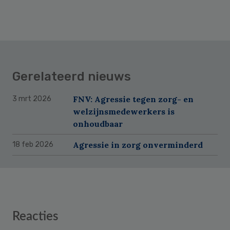
Gerelateerd nieuws
FNV: Agressie tegen zorg- en
3 mrt 2026
welzijnsmedewerkers is
onhoudbaar
Agressie in zorg onverminderd
18 feb 2026
Reader
Reacties
Interactions