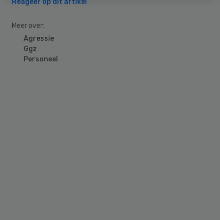
Reageer op dit artikel
Meer over:
Agressie
Ggz
Personeel
Primary
Sidebar