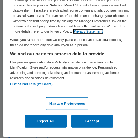
process data to provide. Selecting Reject All or withdrawing your consent will
Personeel van de tbs-kliniek Hoeve
disable them. If trackers are disabled, some content and ads you see may not
Boschoord in Drenthe voert volgens De
be as relevant to you. You can resurface this menu to change your choices or
withdraw consent at any time by clicking the Manage Preferences link on the
Telegraaf maandagochtend crisisoverleg
bottom of the webpage. Your choices will have effect within our Website. For
more details, refer to our Privacy Policy.
Privacy Statement
met de directie en legt kort het werk neer.
Would you rather not? Then we only place essential and statistical cookies,
these do not record any data about you as a person
De medewerkers zijn volgens de krant
We and our partners process data to provide:
ernstig bezorgd over de veiligheid binnen de
Use precise geolocation data. Actively scan device characteristics for
identification. Store and/or access information on a device. Personalised
kliniek. De onveilige situatie komt voort uit
advertising and content, advertising and content measurement, audience
structurele onderbezetting en de inzet van
research and services development.
List of Partners (vendors)
tijdelijke krachten. Personeelsleden van drie
locaties van de tbs-instelling zijn
Manage Preferences
opgeroepen om maandagochtend om tien
uur het werk neer te leggen en met het
Reject All
I Accept
bestuur te praten. (ANP)