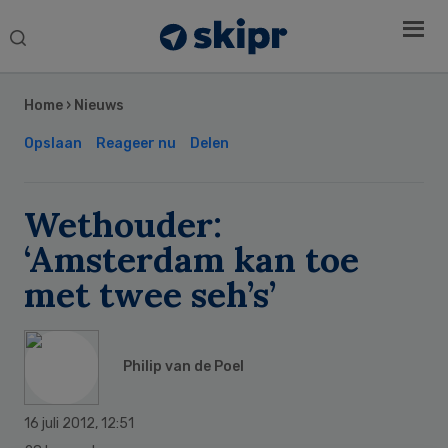
Search
this
Secondary
website
Sidebar
Home
›
Nieuws
Opslaan
Reageer nu
Delen
Wethouder:
‘Amsterdam kan toe
met twee seh’s’
Philip van de Poel
16 juli 2012
,
12:51