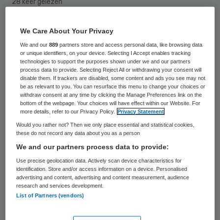
28 keer gelezen
Amsterdam kan toe met twee of drie
We Care About Your Privacy
spoedeisende hulpposten in plaats van de
We and our
889
partners store and access personal data, like browsing data
or unique identifiers, on your device. Selecting I Accept enables tracking
huidige zeven. Dat heeft de Amsterdamse
technologies to support the purposes shown under we and our partners
process data to provide. Selecting Reject All or withdrawing your consent will
zorgwethouder Eric van der Burg (VVD)
disable them. If trackers are disabled, some content and ads you see may not
be as relevant to you. You can resurface this menu to change your choices or
gezegd op een recente bijeenkomst rond de
withdraw consent at any time by clicking the Manage Preferences link on the
toekomst van de ziekenhuiszorg in de
bottom of the webpage. Your choices will have effect within our Website. For
more details, refer to our Privacy Policy.
Privacy Statement
hoofdstad.
Would you rather not? Then we only place essential and statistical cookies,
these do not record any data about you as a person
“Zeven ziekenhuizen, zeven spoedeisende
We and our partners process data to provide:
hulpposten. Dat moet toch efficiënter
Use precise geolocation data. Actively scan device characteristics for
identification. Store and/or access information on a device. Personalised
kunnen:
drie of twee spoedeisende
advertising and content, advertising and content measurement, audience
hulpposten
”, aldus Van der Burg.
CZ-
research and services development.
List of Partners (vendors)
bestuursvoorzitter Wim van der Meeren
deed onlangs een vergelijkbare oproep door