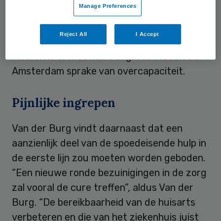
Manage Preferences
te stellen dat Nederland circa vijftien
ziekenhuizen minder nodig heeft dan de
Reject All
I Accept
huidige ruime negentig. Volgens Van der
Meeren is er met name in grote steden als
Amsterdam sprake van overcapaciteit.
Pijnlijke ingrepen
Van der Burg vindt daarnaast dat een
aanzienlijk deel van de spoedeisende hulp in
de eerste lijn zou moeten worden geboden.
“Een nieuwe ronde bezuinigingen in de zorg
zal vooral de cure treffen”, aldus Van der
Burg. “De bereikbaarheid van de huisarts
verbeteren en die van het ziekenhuis juist