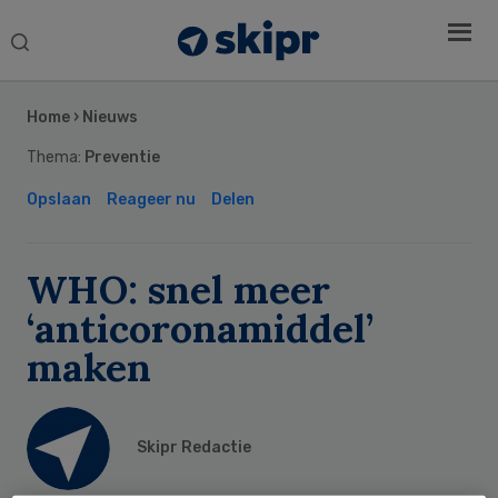
Search
this
Secondary
website
Sidebar
Home
›
Nieuws
Thema:
Preventie
Opslaan
Reageer nu
Delen
WHO: snel meer
‘anticoronamiddel’
maken
Skipr Redactie