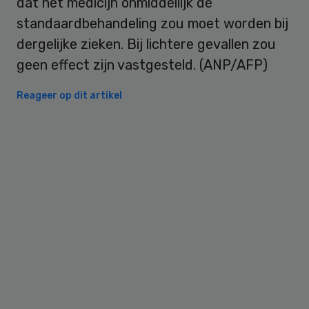
dat het medicijn onmiddellijk de
standaardbehandeling zou moet worden bij
dergelijke zieken. Bij lichtere gevallen zou
geen effect zijn vastgesteld. (ANP/AFP)
Reageer op dit artikel
Primary
Sidebar