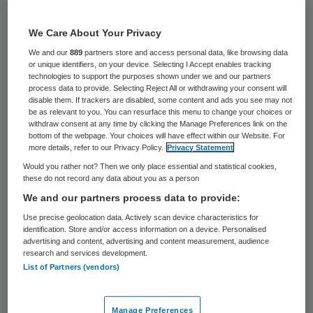
23 juni 2020
,
08:12
192 keer gelezen
We Care About Your Privacy
We and our
889
partners store and access personal data, like browsing data
De Wereldgezondheidsorganisatie (WHO)
or unique identifiers, on your device. Selecting I Accept enables tracking
heeft opgeroepen snel meer dexamethason
technologies to support the purposes shown under we and our partners
process data to provide. Selecting Reject All or withdrawing your consent will
te produceren, omdat deze
disable them. If trackers are disabled, some content and ads you see may not
be as relevant to you. You can resurface this menu to change your choices or
ontstekingsremmer ook ernstig zieke
withdraw consent at any time by clicking the Manage Preferences link on the
bottom of the webpage. Your choices will have effect within our Website. For
coronapatiënten kan genezen. WHO-baas
more details, refer to our Privacy Policy.
Privacy Statement
Tedros noemde het de “volgende uitdaging”
Would you rather not? Then we only place essential and statistical cookies,
these do not record any data about you as a person
om meer van het medicijn te maken en het
We and our partners process data to provide:
snel en “rechtvaardig” over de hele wereld
Use precise geolocation data. Actively scan device characteristics for
te verspreiden.
identification. Store and/or access information on a device. Personalised
advertising and content, advertising and content measurement, audience
research and services development.
List of Partners (vendors)
Het middel moet daar terechtkomen waar
het het meest nodig is, aldus Tedros. Hij
Manage Preferences