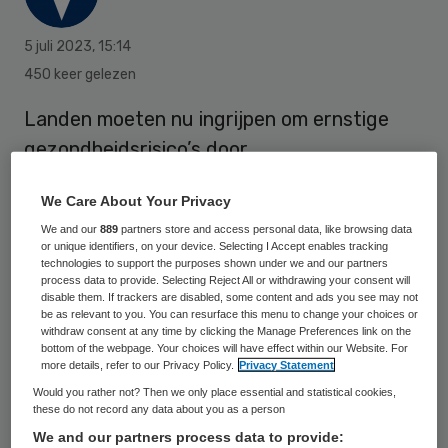
5 juli 2023
,
15:14
450 keer gelezen
Landen moeten nu ingrijpen om ernstige
gezondheidsrisico’s door
klimaatverandering te voorkomen. De
We Care About Your Privacy
Wereldgezondheidsorganisatie (WHO) roept
We and our
889
partners store and access personal data, like browsing data
woensdag Europese ministers op het
or unique identifiers, on your device. Selecting I Accept enables tracking
gebied van gezondheid en milieu op om in
technologies to support the purposes shown under we and our partners
process data to provide. Selecting Reject All or withdrawing your consent will
actie te komen.
disable them. If trackers are disabled, some content and ads you see may not
be as relevant to you. You can resurface this menu to change your choices or
withdraw consent at any time by clicking the Manage Preferences link on the
bottom of the webpage. Your choices will have effect within our Website. For
Naar schatting overlijden jaarlijks 1,4
more details, refer to our Privacy Policy.
Privacy Statement
Would you rather not? Then we only place essential and statistical cookies,
miljoen mensen binnen de Europese regio
these do not record any data about you as a person
door ‘risico’s in de omgeving’. Daarop wees
We and our partners process data to provide: