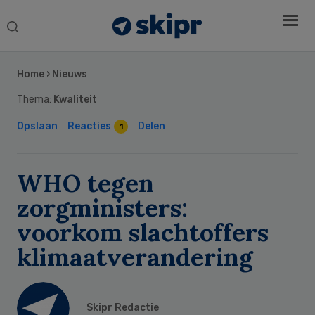
Search
this
Secondary
website
Sidebar
Home
›
Nieuws
Thema:
Kwaliteit
Opslaan
Reacties
Delen
1
WHO tegen
zorgministers:
voorkom slachtoffers
klimaatverandering
Skipr Redactie