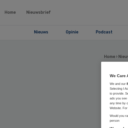
Home
Nieuwsbrief
Nieuws
Opinie
Podcast
Home
›
Nieu
We Care 
Wi
We and our
Selecting I 
to provide. S
rv
ads you see 
any time by c
Website. For 
Would you rat
person