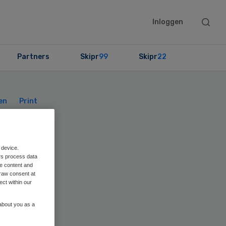
Searc
Inloggen
this
websit
Partners
Skipr
99
Skipr
22
Primary
Sidebar
en
Print
d
 device.
rs process data
me content and
raw consent at
ect within our
 about you as a