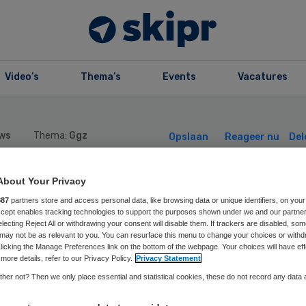
Video’s
Thema’s
Events
Vacatures
ws
Thema:
Ggz
Opslaan
Reageer nu
Del
About Your Privacy
enand Remkes li
887
partners store and access personal data, like browsing data or unique identifiers, on your
Accept enables tracking technologies to support the purposes shown under we and our partne
electing Reject All or withdrawing your consent will disable them. If trackers are disabled, so
t GGMD
may not be as relevant to you. You can resurface this menu to change your choices or withd
licking the Manage Preferences link on the bottom of the webpage. Your choices will have eff
more details, refer to our Privacy Policy.
Privacy Statement
her not? Then we only place essential and statistical cookies, these do not record any data