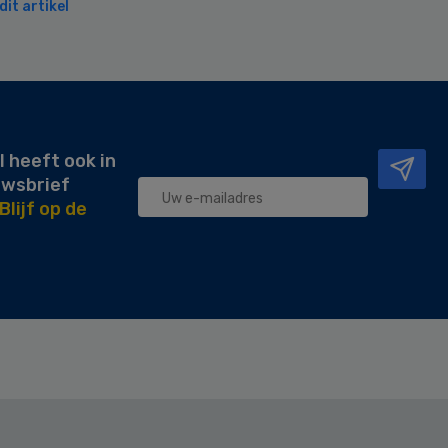
it artikel
l heeft ook in
uwsbrief
Blijf op de