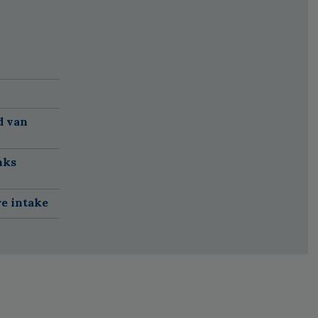
d van
nks
re intake