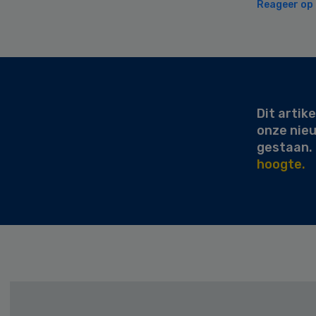
Reageer op d
Secondary
Sidebar
Dit artike
onze nie
gestaan.
hoogte.