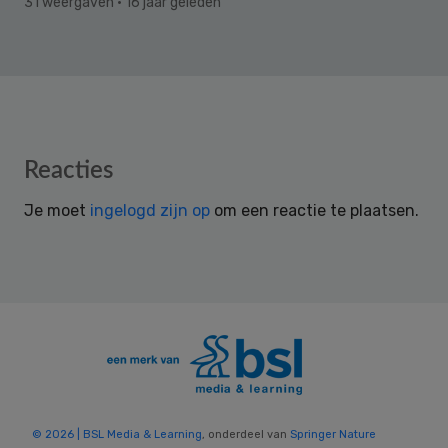
31 weergaven
· 16 jaar geleden
Reader
Reacties
Interactions
Je moet
ingelogd zijn op
om een reactie te plaatsen.
© 2026 | BSL Media & Learning
, onderdeel van
Springer Nature