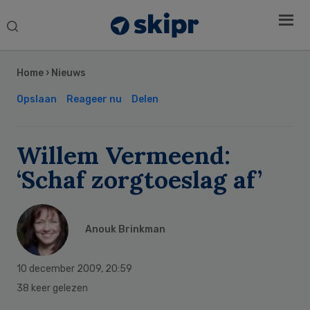
Search
this
Secondary
website
Sidebar
Home
›
Nieuws
Opslaan
Reageer nu
Delen
Willem Vermeend:
‘Schaf zorgtoeslag af’
Anouk Brinkman
10 december 2009
,
20:59
38 keer gelezen