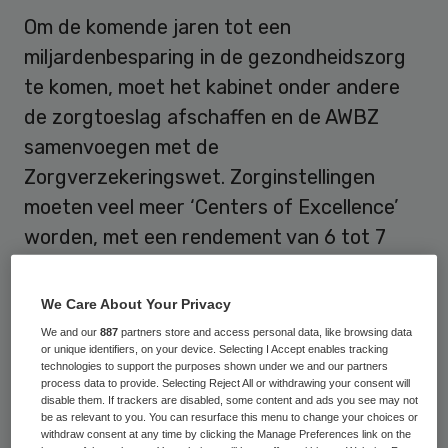
Om de komende jaren tot een
miljardenbesparing in de gezondheidszorg
te komen, moet het kabinet onder andere
de zorgtoeslag afschaffen en de AWBZ
samenvoegen met de
Zorgverzekeringswet. Zorginstellingen
moeten veel meer ‘Centers of Excellence’
worden, met een rendement van 6 tot 7
procent. Dit zei Willem Vermeend tijdens de
bekendmaking van de Skipr 99, donderdag
We Care About Your Privacy
in de Orangerie in Den Bosch.
We and our
887
partners store and access personal data, like browsing data
or unique identifiers, on your device. Selecting I Accept enables tracking
technologies to support the purposes shown under we and our partners
Bureaucratie
process data to provide. Selecting Reject All or withdrawing your consent will
disable them. If trackers are disabled, some content and ads you see may not
be as relevant to you. You can resurface this menu to change your choices or
withdraw consent at any time by clicking the Manage Preferences link on the
Volgens Vermeend, toezichthouder bij het