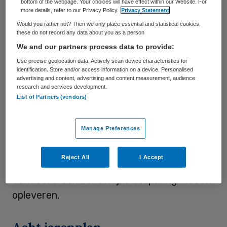
bottom of the webpage. Your choices will have effect within our Website. For
Erasmus MC en onder meer oud-minister
more details, refer to our Privacy Policy.
Privacy Statement
Would you rather not? Then we only place essential and statistical cookies,
van Sociale Zaken en Werkgelegenheid,
these do not record any data about you as a person
levert afschaffing van de zorgtoeslag vijf
We and our partners process data to provide:
miljard euro op. “De zorgtoeslag fungeert
Use precise geolocation data. Actively scan device characteristics for
identification. Store and/or access information on a device. Personalised
slechts als het rondpompen van geld.
advertising and content, advertising and content measurement, audience
Enerzijds laat je mensen premie betalen,
research and services development.
List of Partners (vendors)
anderzijds geef je het geld op een ander
moment weer terug. Het is een
Manage Preferences
bureaucratisch gedrocht.” Ook
samenvoeging van de AWBZ en de
Reject All
I Accept
Zorgverzekeringswet zou volgens
Vermeend een behoorlijke besparing moeten
opleveren.