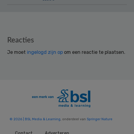
Reader
Reacties
Interactions
Je moet
ingelogd zijn op
om een reactie te plaatsen.
© 2026 | BSL Media & Learning
, onderdeel van
Springer Nature
Contact
Adverteren