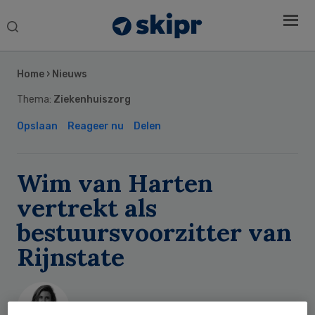
Search
this
Secondary
website
Sidebar
Home
›
Nieuws
Thema:
Ziekenhuiszorg
Opslaan
Reageer nu
Delen
Wim van Harten
vertrekt als
bestuursvoorzitter van
Rijnstate
Laura van Elst