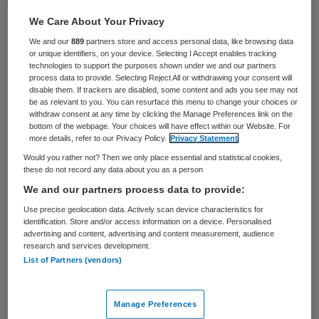
We Care About Your Privacy
25 juli 2023
,
10:43
We and our
889
partners store and access personal data, like browsing data
2875 keer gelezen
or unique identifiers, on your device. Selecting I Accept enables tracking
technologies to support the purposes shown under we and our partners
process data to provide. Selecting Reject All or withdrawing your consent will
Wim van Harten neemt na acht jaar
disable them. If trackers are disabled, some content and ads you see may not
be as relevant to you. You can resurface this menu to change your choices or
afscheid van Rijnstate. De
withdraw consent at any time by clicking the Manage Preferences link on the
bestuursvoorzitter wil minder gaan werken.
bottom of the webpage. Your choices will have effect within our Website. For
more details, refer to our Privacy Policy.
Privacy Statement
Would you rather not? Then we only place essential and statistical cookies,
these do not record any data about you as a person
Van Harten
is parttime hoogleraar
We and our partners process data to provide:
kwaliteitsmanagement en zorgtechnologie
Use precise geolocation data. Actively scan device characteristics for
aan de Universiteit Twente. Hij is
identification. Store and/or access information on a device. Personalised
advertising and content, advertising and content measurement, audience
wetenschappelijk groepsleider aan het NKI,
research and services development.
waar hij promovendi en postdocs begeleidt.
List of Partners (vendors)
Sinds 1 maart 2022 is Van Harten
voorzitter
van het mProve-bestuur
. Eerder was Van
Manage Preferences