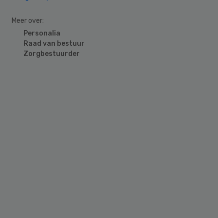
Meer over:
Personalia
Raad van bestuur
Zorgbestuurder
Primary
Sidebar