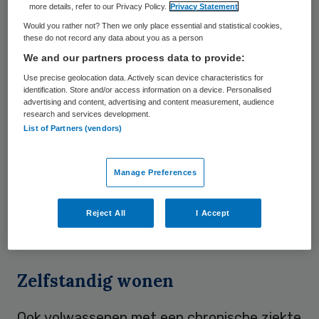
more details, refer to our Privacy Policy.
Privacy Statement
groepen cliënten naar voren die in het
Would you rather not? Then we only place essential and statistical cookies,
these do not record any data about you as a person
bijzonder getroffen zijn door de
We and our partners process data to provide:
verscherpte indicatie. De eerste groep
Use precise geolocation data. Actively scan device characteristics for
bestaat uit gezinnen met een gehandicapt
identification. Store and/or access information on a device. Personalised
advertising and content, advertising and content measurement, audience
kind dan wel een kind met psychische
research and services development.
problemen. Door het wegvallen van AWBZ-
List of Partners (vendors)
zorg is er
minder ruimte om de ontwikkeling
van het kind te stimuleren.
Dit leidt tot
Manage Preferences
meer belasting van het gezin en
onzekerheid over noodzakelijke
Reject All
I Accept
ondersteuning op school.
Zelfstandig wonen
Ook volwassenen met een chronische ziekte