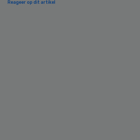
Reageer op dit artikel
Primary
Sidebar