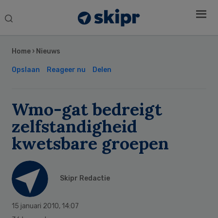
Search
this
Secondary
website
Sidebar
Home
›
Nieuws
Opslaan
Reageer nu
Delen
Wmo-gat bedreigt
zelfstandigheid
kwetsbare groepen
Skipr Redactie
15 januari 2010
,
14:07