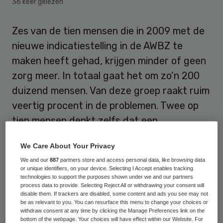
36 keer gelezen
Zes van de tien mensen die in 2009 met de
nieuwe indicatiestelling in de AWBZ te
maken heeft gehad, krijgen minder of geen
zorg meer. In totaal gaat het om zo’n 200
duizend mensen. Van deze groep raakt ruim
veertig procent in de problemen. Twee op
tien mensen denkt zelfs dat een
zelfstandig bestaan niet langer mogelijk is.
We Care About Your Privacy
Dit blijkt uit gezamenlijk onderzoek van
We and our
887
partners store and access personal data, like browsing data
patiënten- en cliëntenorganisaties.
or unique identifiers, on your device. Selecting I Accept enables tracking
technologies to support the purposes shown under we and our partners
process data to provide. Selecting Reject All or withdrawing your consent will
Onzekerheid
disable them. If trackers are disabled, some content and ads you see may not
be as relevant to you. You can resurface this menu to change your choices or
withdraw consent at any time by clicking the Manage Preferences link on the
bottom of the webpage. Your choices will have effect within our Website. For
In het
onderzoek
komen vier specifieke