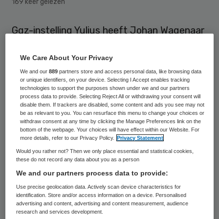
169 keer gelezen
Ggz-instelling Yulius heeft Johan Wagenaar
benoemd tot interim-bestuurder. De
We Care About Your Privacy
huidige twee leden van de raad van
We and our
889
partners store and access personal data, like browsing data
bestuur, Jean-Luc Klompenhouwer en Jan
or unique identifiers, on your device. Selecting I Accept enables tracking
Menting treden terug. De samenwerking
technologies to support the purposes shown under we and our partners
process data to provide. Selecting Reject All or withdrawing your consent will
tussen de leden van de raad van bestuur
disable them. If trackers are disabled, some content and ads you see may not
be as relevant to you. You can resurface this menu to change your choices or
verliep niet meer naar wens, zo laat de
withdraw consent at any time by clicking the Manage Preferences link on the
bottom of the webpage. Your choices will have effect within our Website. For
organisatie weten.
more details, refer to our Privacy Policy.
Privacy Statement
Would you rather not? Then we only place essential and statistical cookies,
Beide oud-bestuurders zetten hun carrière
these do not record any data about you as a person
buiten de organisatie voort. Het
We and our partners process data to provide:
dienstverband met Menting loopt door tot 1
Use precise geolocation data. Actively scan device characteristics for
identification. Store and/or access information on a device. Personalised
mei 2017. Hij zal in de komende periode
advertising and content, advertising and content measurement, audience
research and services development.
zorgen voor de benodigde overdracht.