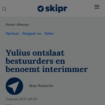
Search
this
Secondary
website
Sidebar
Home
›
Nieuws
Opslaan
Reageer nu
Delen
Yulius ontslaat
bestuurders en
benoemt interimmer
Skipr Redactie
3 januari 2017
,
09:24