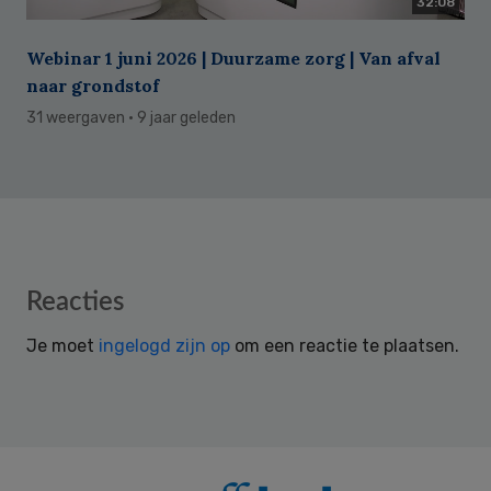
32:08
Webinar 1 juni 2026 | Duurzame zorg | Van afval
naar grondstof
31 weergaven
· 9 jaar geleden
Reader
Reacties
Interactions
Je moet
ingelogd zijn op
om een reactie te plaatsen.