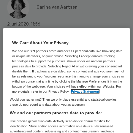
Carina van Aartsen
2 juni 2020
,
11:56
961 keer gelezen
We Care About Your Privacy
Dankzij het ticketsysteem van
We and our
889
partners store and access personal data, like browsing data
reclamebureau LMG, konden de vijftig
or unique identifiers, on your device. Selecting I Accept enables tracking
technologies to support the purposes shown under we and our partners
verpleeghuizen
van zorginstelling SVRZ
process data to provide. Selecting Reject All or withdrawing your consent will
afgelopen donderdag al open voor bezoek
disable them. If trackers are disabled, some content and ads you see may not
be as relevant to you. You can resurface this menu to change your choices or
van familie. Dirk de Korne, stafdirecteur
withdraw consent at any time by clicking the Manage Preferences link on the
bottom of the webpage. Your choices will have effect within our Website. For
zorg en welzijn, vertelt in de PZC dat
more details, refer to our Privacy Policy.
Privacy Statement
mensen ernaar snakken om hun dierbaren
Would you rather not? Then we only place essential and statistical cookies,
these do not record any data about you as a person
weer te zien. “Vorige week
We and our partners process data to provide:
donderdagochtend waren er voor de
Use precise geolocation data. Actively scan device characteristics for
komende weken al duizend bezoeken
identification. Store and/or access information on a device. Personalised
advertising and content, advertising and content measurement, audience