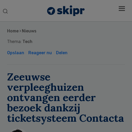
Search
this
Secondary
website
Sidebar
Home
›
Nieuws
Thema:
Tech
Opslaan
Reageer nu
Delen
Zeeuwse
verpleeghuizen
ontvangen eerder
bezoek dankzij
ticketsysteem Contacta