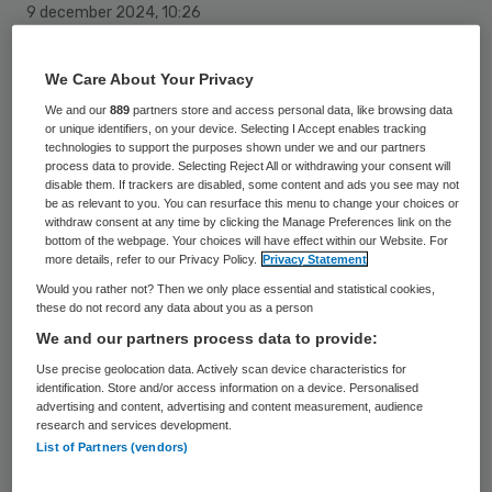
9 december 2024
,
10:26
2623 keer gelezen
We Care About Your Privacy
Zeven ziekenhuizen in Groningen, Friesland
We and our
889
partners store and access personal data, like browsing data
en Drenthe verwijzen patiënten
or unique identifiers, on your device. Selecting I Accept enables tracking
technologies to support the purposes shown under we and our partners
rechtstreeks digitaal naar elkaar door. Een
process data to provide. Selecting Reject All or withdrawing your consent will
directe koppeling tussen hun elektronische
disable them. If trackers are disabled, some content and ads you see may not
be as relevant to you. You can resurface this menu to change your choices or
patiëntendossiers (epd’s) maakt dat
withdraw consent at any time by clicking the Manage Preferences link on the
bottom of the webpage. Your choices will have effect within our Website. For
mogelijk.
more details, refer to our Privacy Policy.
Privacy Statement
Would you rather not? Then we only place essential and statistical cookies,
these do not record any data about you as a person
De koppeling tussen de noordelijke
We and our partners process data to provide:
ziekenhuizen betekent een einde aan het
Use precise geolocation data. Actively scan device characteristics for
identification. Store and/or access information on a device. Personalised
mailen en faxen om patiënten naar elkaar
advertising and content, advertising and content measurement, audience
research and services development.
door te verwijzen. Het ontvangende
List of Partners (vendors)
ziekenhuis hoeft de patiënt niet in te