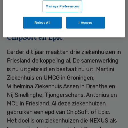
schrijven; het krijgt de
verwijsinformatie
Manage Preferences
rechtstreeks in het epd
. Dat moet veel tijd
en administratiedruk schelen.
Reject All
I Accept
ChipSoft en Epic
Eerder dit jaar maakten drie ziekenhuizen in
Friesland de koppeling al. De samenwerking
is nu uitgebreid en bestaat nu uit: Martini
Ziekenhuis en UMCG in Groningen,
Wilhelmina Ziekenhuis Assen in Drenthe en
Nij Smellinghe, Tjongerschans, Antonius en
MCL in Friesland. Al deze ziekenhuizen
gebruiken een epd van ChipSoft of Epic.
Het doel is om ziekenhuizen die NEXUS als