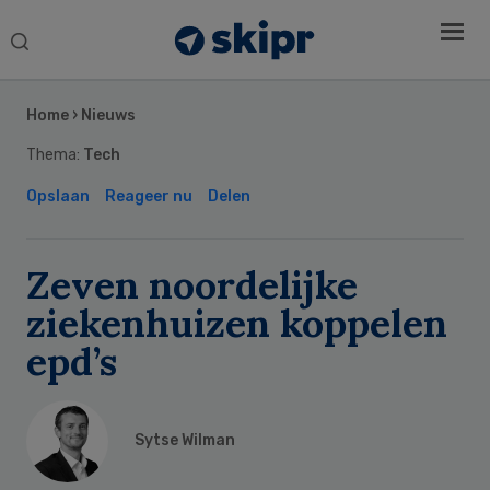
Search
this
Secondary
website
Sidebar
Home
›
Nieuws
Thema:
Tech
Opslaan
Reageer nu
Delen
Zeven noordelijke
ziekenhuizen koppelen
epd’s
Sytse Wilman