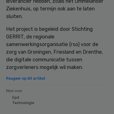
leverancier hebben, zoals het Ommelander
Ziekenhuis, op termijn ook aan te laten
sluiten.
Het project is begeleid door Stichting
GERRIT, de regionale
samenwerkingsorganisatie (rso) voor de
zorg van Groningen, Friesland en Drenthe,
die digitale communicatie tussen
zorgverleners mogelijk wil maken.
Reageer op dit artikel
Meer over:
Epd
Technologie
Primary