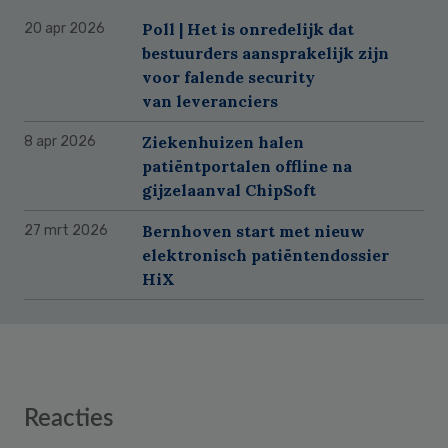
Poll | Het is onredelijk dat
20 apr 2026
bestuurders aansprakelijk zijn
voor falende security
van leveranciers
Ziekenhuizen halen
8 apr 2026
patiëntportalen offline na
gijzelaanval ChipSoft
Bernhoven start met nieuw
27 mrt 2026
elektronisch patiëntendossier
HiX
Reader
Reacties
Interactions