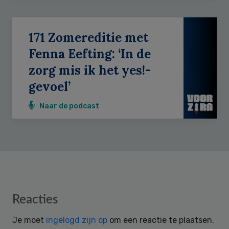
171 Zomereditie met
Fenna Eefting: ‘In de
zorg mis ik het yes!-
gevoel’
Naar de podcast
Reader
Reacties
Interactions
Je moet
ingelogd zijn op
om een reactie te plaatsen.