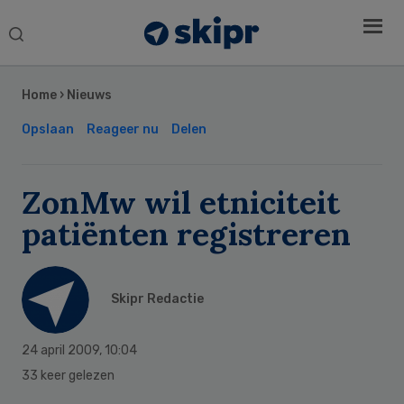
Search
this
Secondary
website
Sidebar
Home
›
Nieuws
Opslaan
Reageer nu
Delen
ZonMw wil etniciteit
patiënten registreren
Skipr Redactie
24 april 2009
,
10:04
33 keer gelezen