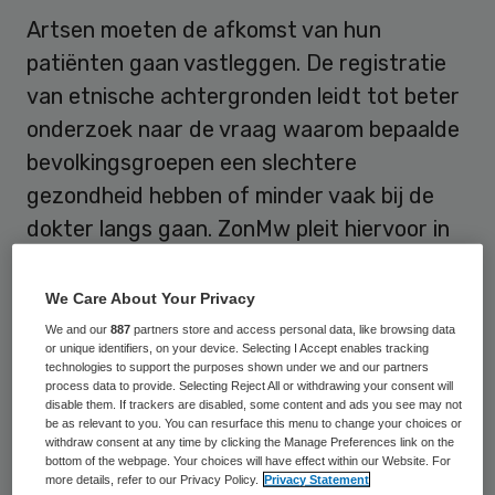
Artsen moeten de afkomst van hun
patiënten gaan vastleggen. De registratie
van etnische achtergronden leidt tot beter
onderzoek naar de vraag waarom bepaalde
bevolkingsgroepen een slechtere
gezondheid hebben of minder vaak bij de
dokter langs gaan. ZonMw pleit hiervoor in
een rapport dat donderdag 23 april is
verschenen.
We Care About Your Privacy
We and our
887
partners store and access personal data, like browsing data
or unique identifiers, on your device. Selecting I Accept enables tracking
Verklaring verschil
technologies to support the purposes shown under we and our partners
process data to provide. Selecting Reject All or withdrawing your consent will
bevolkingsgroepen
disable them. If trackers are disabled, some content and ads you see may not
be as relevant to you. You can resurface this menu to change your choices or
withdraw consent at any time by clicking the Manage Preferences link on the
De gezondheid van allochtonen is minder.
bottom of the webpage. Your choices will have effect within our Website. For
more details, refer to our Privacy Policy.
Privacy Statement
Perinatale sterfte, zuigelingensterfte,