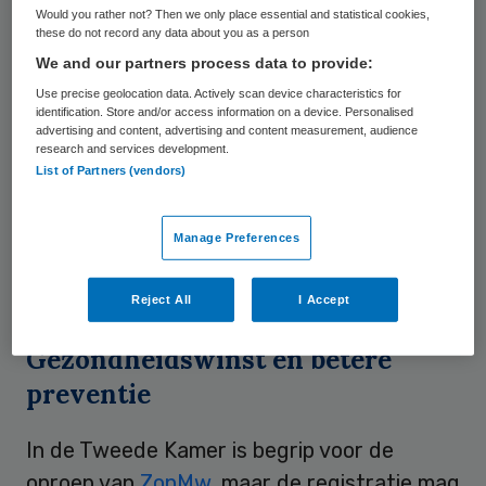
Would you rather not? Then we only place essential and statistical cookies,
schizofrenie, depressie, diabetes en hart-
these do not record any data about you as a person
en vaatziekten komen
onder bepaalde
We and our partners process data to provide:
bevolkingsgroepen meer voor dan onder
Use precise geolocation data. Actively scan device characteristics for
identification. Store and/or access information on a device. Personalised
autochtone Nederlanders
. Daarnaast
advertising and content, advertising and content measurement, audience
research and services development.
hebben allochtonen minder toegang tot de
List of Partners (vendors)
gezondheidszorg. Er is meer onderzoek
nodig om de oorzaak hiervan te
Manage Preferences
achterhalen. Daarvoor is registratie van
etniciteit vereist.
Reject All
I Accept
Gezondheidswinst en betere
preventie
In de Tweede Kamer is begrip voor de
oproep van
ZonMw
, maar de registratie mag