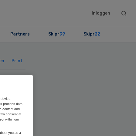
Searc
Inloggen
this
websit
Partners
Skipr
99
Skipr
22
Primary
Sidebar
en
Print
n
 device.
rs process data
me content and
raw consent at
ect within our
 about you as a