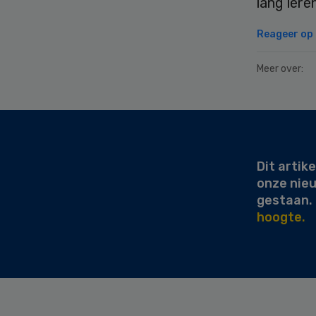
lang lere
Reageer op d
Meer over:
Secondary
Sidebar
Dit artike
onze nie
gestaan.
hoogte.