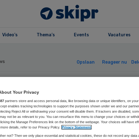
Video’s
Thema’s
Events
Vacatures
ws
Opslaan
Reageer nu
Del
g en onderwijs i
About Your Privacy
887
partners store and access personal data, like browsing data or unique identifiers, on your
tterdam sluiten
Accept enables tracking technologies to support the purposes shown under we and our partne
electing Reject All or withdrawing your consent will disable them. If trackers are disabled, so
may not be as relevant to you. You can resurface this menu to change your choices or withd
ct
licking the Manage Preferences link on the bottom of the webpage. Your choices will have eff
more details, refer to our Privacy Policy.
Privacy Statement
her not? Then we only place essential and statistical cookies, these do not record any data