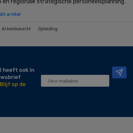
n en regionale strategische personeelsplanning.
it artikel
Arbeidsmarkt
Opleiding
l heeft ook in
uwsbrief
Blijf op de