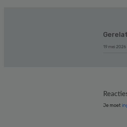
Gerela
19 mei 2026
Reader
Reactie
Interactions
Je moet
in