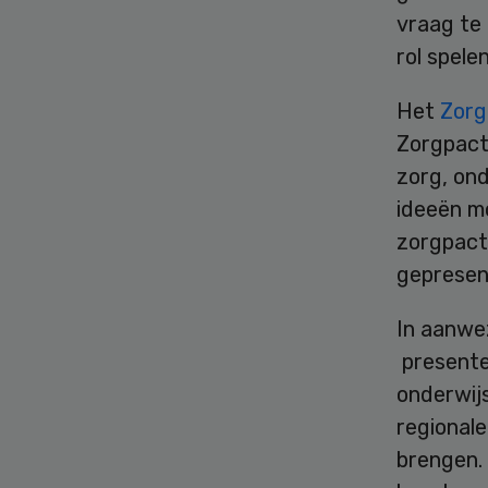
vraag te
rol spelen
Het
Zorg
Zorgpact
zorg, ond
ideeën mo
zorgpact
gepresen
In aanwez
presente
onderwij
regionale
brengen. 