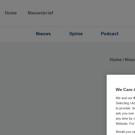
Home
Nieuwsbrief
Nieuws
Opinie
Podcast
Home
›
Nieu
Zor
We Care 
We and our
Ro
Selecting I 
to provide. S
ads you see 
pa
any time by c
Website. For 
Would you rat