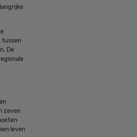
langrijke
ke
 tussen
n. De
regionale
 en
ri zeven
 moeten
een leven