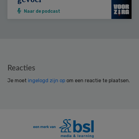
Naar de podcast
Reader
Reacties
Interactions
Je moet
ingelogd zijn op
om een reactie te plaatsen.