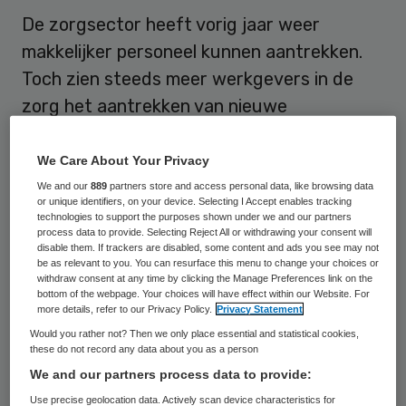
De zorgsector heeft vorig jaar weer
makkelijker personeel kunnen aantrekken.
Toch zien steeds meer werkgevers in de
zorg het aantrekken van nieuwe
werknemers als een probleem. De komende
jaren moeten ze hun best blijven doen om
We Care About Your Privacy
personeel naar ziekenhuizen en
We and our
889
partners store and access personal data, like browsing data
or unique identifiers, on your device. Selecting I Accept enables tracking
verpleeghuizen te halen.
technologies to support the purposes shown under we and our partners
process data to provide. Selecting Reject All or withdrawing your consent will
disable them. If trackers are disabled, some content and ads you see may not
be as relevant to you. You can resurface this menu to change your choices or
Stijging werkgelegenheid
withdraw consent at any time by clicking the Manage Preferences link on the
bottom of the webpage. Your choices will have effect within our Website. For
more details, refer to our Privacy Policy.
Privacy Statement
Dat hebben minister Ab Klink en
Would you rather not? Then we only place essential and statistical cookies,
staatssecretaris Jet Bussemaker van VWS
these do not record any data about you as a person
woensdag aan de Tweede Kamer
We and our partners process data to provide:
geschreven
. In de eerste helft van 2009 is
Use precise geolocation data. Actively scan device characteristics for