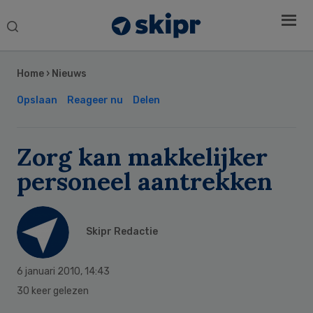
Search
this
Secondary
website
Sidebar
Home
›
Nieuws
Opslaan
Reageer nu
Delen
Zorg kan makkelijker
personeel aantrekken
Skipr Redactie
6 januari 2010
,
14:43
30 keer gelezen