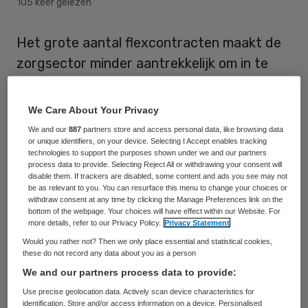
105 keer gelezen
Het grote aantal flexcontracten maakt de
zorgsector minder aantrekkelijk om in te
werken. Uit onderzoek van Abvakabo FNV
onder zorgmedewerkers blijkt dat 61
We Care About Your Privacy
procent van de ondervraagden hier zo over
We and our
887
partners store and access personal data, like browsing data
or unique identifiers, on your device. Selecting I Accept enables tracking
denkt. Daarbij komt dat 48 procent van de
technologies to support the purposes shown under we and our partners
ondervraagden de onzekerheid van een
process data to provide. Selecting Reject All or withdrawing your consent will
disable them. If trackers are disabled, some content and ads you see may not
flexcontract als een belangrijke reden ziet
be as relevant to you. You can resurface this menu to change your choices or
withdraw consent at any time by clicking the Manage Preferences link on the
voor flexwerkers om de zorg te verlaten.
bottom of the webpage. Your choices will have effect within our Website. For
more details, refer to our Privacy Policy.
Privacy Statement
Ruim de helft (56 procent) van de
Would you rather not? Then we only place essential and statistical cookies,
these do not record any data about you as a person
flexwerkers die aan
het onderzoek van
We and our partners process data to provide:
Abvakabo FNV
meededen, geeft aan dat
Use precise geolocation data. Actively scan device characteristics for
een flexcontract een negatief effect heeft
identification. Store and/or access information on a device. Personalised