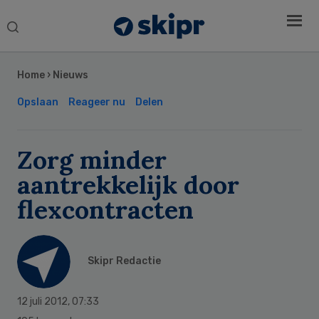
Search
this
Secondary
website
Sidebar
Home
›
Nieuws
Opslaan
Reageer nu
Delen
Zorg minder
aantrekkelijk door
flexcontracten
Skipr Redactie
12 juli 2012
,
07:33