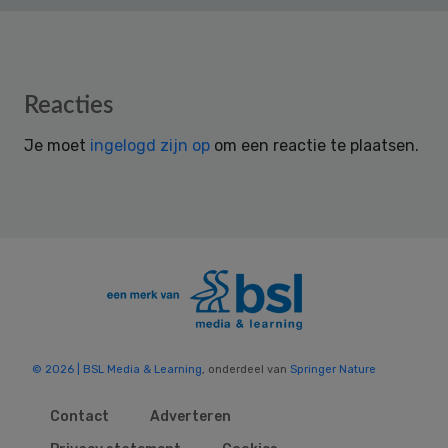
Reader
Reacties
Interactions
Je moet
ingelogd zijn op
om een reactie te plaatsen.
© 2026 | BSL Media & Learning
, onderdeel van
Springer Nature
Contact
Adverteren