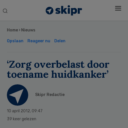
Search
this
Secondary
website
Sidebar
Home
›
Nieuws
Opslaan
Reageer nu
Delen
‘Zorg overbelast door
toename huidkanker’
Skipr Redactie
10 april 2012
,
09:47
39 keer gelezen