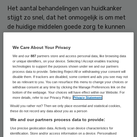
Het aantal behandelingen van huidkanker
stijgt zo snel, dat het onmogelijk is om met
de huidige middelen goede zorg te kunnen
blijven bieden. Dat blijkt uit een
promotieonderzoek dat is uitgevoerd bij het
We Care About Your Privacy
Catharina-ziekenhuis in Eindhoven.
We and our
887
partners store and access personal data, like browsing data
or unique identifiers, on your device. Selecting I Accept enables tracking
technologies to support the purposes shown under we and our partners
Volgens onderzoekster Simone van der
process data to provide. Selecting Reject All or withdrawing your consent will
disable them. If trackers are disabled, some content and ads you see may not
Geer-Rutten komt bij veel patiënten de
be as relevant to you. You can resurface this menu to change your choices or
huidkanker terug, hetgeen leidt tot extra
withdraw consent at any time by clicking the Manage Preferences link on the
bottom of the webpage. Your choices will have effect within our Website. For
behandelingen. KWF Kankerbestrijding
more details, refer to our Privacy Policy.
Privacy Statement
meldde vorige week dat
het aantal
Would you rather not? Then we only place essential and statistical cookies,
these do not record any data about you as a person
patiënten snel stijgt
, tot naar schatting
We and our partners process data to provide:
70.000 in 2020. Nu krijgt ongeveer 30
Use precise geolocation data. Actively scan device characteristics for
procent van de patiënten meerdere keren
identification. Store and/or access information on a device. Personalised