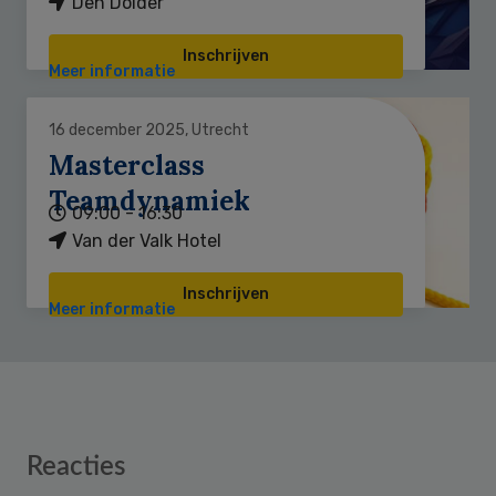
Den Dolder
Inschrijven
Meer informatie
16 december 2025, Utrecht
Masterclass
Teamdynamiek
09:00 - 16:30
Van der Valk Hotel
Inschrijven
Meer informatie
Reader
Reacties
Interactions