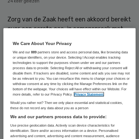
24 keer gelezen
Zorg van de Zaak heeft een akkoord bereikt
over een eerste cao, in samenspraak met
de WerknemersVereniging, vakbond De Unie
We Care About Your Privacy
en de Landelijke vereniging van artsen in
We and our
889
partners store and access personal data, like browsing data
dienstverband (LAD). De nieuwe cao gaat
or unique identifiers, on your device. Selecting I Accept enables tracking
technologies to support the purposes shown under we and our partners
met terugwerkende kracht in per 1 januari
process data to provide. Selecting Reject All or withdrawing your consent will
disable them. If trackers are disabled, some content and ads you see may not
2018 met een looptijd tot 1 oktober 2019 en
be as relevant to you. You can resurface this menu to change your choices or
vervangt de bestaande
withdraw consent at any time by clicking the Manage Preferences link on the
bottom of the webpage. Your choices will have effect within our Website. For
arbeidsvoorwaardenregeling.
more details, refer to our Privacy Policy.
Privacy Statement
Would you rather not? Then we only place essential and statistical cookies,
Peter van Maris, lid hoofddirectie Zorg van
these do not record any data about you as a person
We and our partners process data to provide:
de Zaak: “Een eigen cao is een lang
Use precise geolocation data. Actively scan device characteristics for
gekoesterde wens van Zorg van de Zaak,
identification. Store and/or access information on a device. Personalised
liefst voor de hele sector maar zover is het
advertising and content, advertising and content measurement, audience