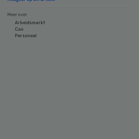
Meer over:
Arbeidsmarkt
Cao
Personeel
Primary
Sidebar