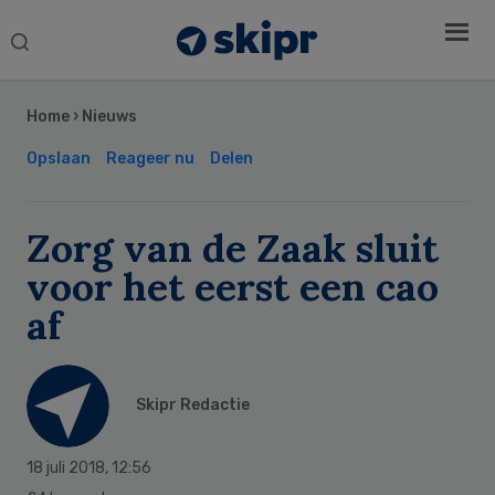
Search
this
Secondary
website
Sidebar
Home
›
Nieuws
Opslaan
Reageer nu
Delen
Zorg van de Zaak sluit
voor het eerst een cao
af
Skipr Redactie
18 juli 2018
,
12:56