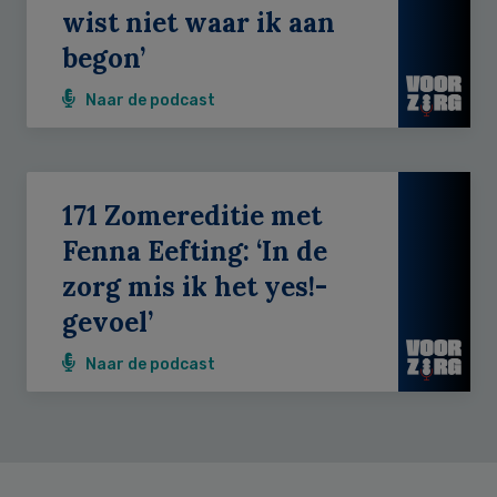
wist niet waar ik aan
begon’
Naar de podcast
171 Zomereditie met
Fenna Eefting: ‘In de
zorg mis ik het yes!-
gevoel’
Naar de podcast