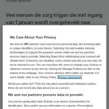
44 keer gelezen
Veel mensen die zorg krijgen die met ingang
van 1 januari wordt overgeheveld naar
gemeenten, hebben nog niks gehoord over
wat er gaat gebeuren. Dat blijkt uit een
We Care About Your Privacy
enquête van het tv-programma Radar, die
We and our
887
partners store and access personal data, like browsing data
or unique identifiers, on your device. Selecting I Accept enables tracking
maandagavond bekend werd gemaakt.
technologies to support the purposes shown under we and our partners
process data to provide. Selecting Reject All or withdrawing your consent will
disable them. If trackers are disabled, some content and ads you see may not
Het gaat om de groep van enkele
be as relevant to you. You can resurface this menu to change your choices or
withdraw consent at any time by clicking the Manage Preferences link on the
honderdduizenden mensen die momenteel
bottom of the webpage. Your choices will have effect within our Website. For
gebruikmaakt van een regeling onder de
more details, refer to our Privacy Policy.
Privacy Statement
Would you rather not? Then we only place essential and statistical cookies,
Algemene Wet Bijzondere Ziektekosten
these do not record any data about you as a person
(AWBZ) en straks onder de Wet
We and our partners process data to provide:
Maatschappelijke Ondersteuning (WMO) of
Use precise geolocation data. Actively scan device characteristics for
identification. Store and/or access information on a device. Personalised
nieuwe Jeugdwet komt te vallen. Te denken