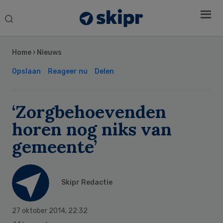
Search
this
Secondary
website
Sidebar
Home
›
Nieuws
Opslaan
Reageer nu
Delen
‘Zorgbehoevenden
horen nog niks van
gemeente’
Skipr Redactie
27 oktober 2014
,
22:32