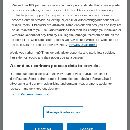
80 keer gelezen
We and our
889
partners store and access personal data, like browsing data
or unique identifiers, on your device. Selecting I Accept enables tracking
technologies to support the purposes shown under we and our partners
Een zorgboerderij op Schokland (Flevoland)
process data to provide. Selecting Reject All or withdrawing your consent will
disable them. If trackers are disabled, some content and ads you see may not
is woensdagavond in vlammen opgegaan
be as relevant to you. You can resurface this menu to change your choices or
door een grote brand. De Veiligheidsregio
withdraw consent at any time by clicking the Manage Preferences link on the
bottom of the webpage. Your choices will have effect within our Website. For
Flevoland meldt dat het gebouw aan de
more details, refer to our Privacy Policy.
Privacy Statement
Oud Emmeloorderweg als verloren moet
Would you rather not? Then we only place essential and statistical cookies,
these do not record any data about you as a person
worden beschouwd.
We and our partners process data to provide:
Use precise geolocation data. Actively scan device characteristics for
Op het moment van de brand waren geen
identification. Store and/or access information on a device. Personalised
mensen aanwezig. Een bijgebouw is wel
advertising and content, advertising and content measurement, audience
research and services development.
gered. De zorgboerderij werd gebruikt voor
List of Partners (vendors)
dagbesteding.
Manage Preferences
Onduidelijk is nog hoe de brand is ontstaan.
De brandweer meldt op Twitter dat de
Reject All
I Accept