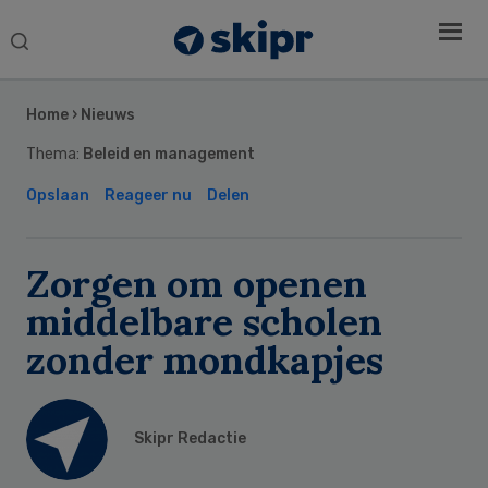
Search
this
Secondary
website
Sidebar
Home
›
Nieuws
Thema:
Beleid en management
Opslaan
Reageer nu
Delen
Zorgen om openen
middelbare scholen
zonder mondkapjes
Skipr Redactie