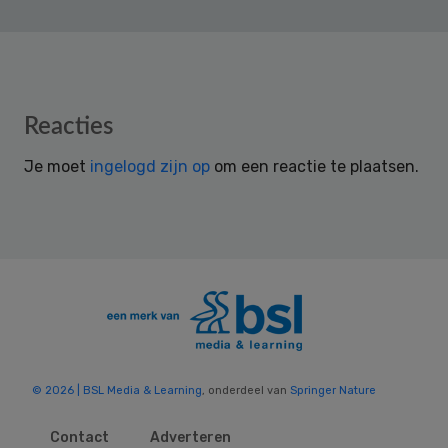
Reader
Reacties
Interactions
Je moet
ingelogd zijn op
om een reactie te plaatsen.
© 2026 | BSL Media & Learning
, onderdeel van
Springer Nature
Contact
Adverteren