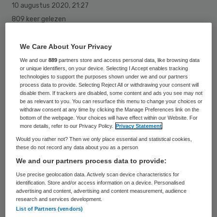
10 augustus 2020
,
21:27
809 keer gelezen
Veel leraren zijn er tegen om de middelbare
We Care About Your Privacy
scholen volledig open te laten gaan, zonder
We and our
889
partners store and access personal data, like browsing data
mondkapjes en afstandsregels voor
or unique identifiers, on your device. Selecting I Accept enables tracking
technologies to support the purposes shown under we and our partners
leerlingen. Dat meldt Nieuwsuur op basis
process data to provide. Selecting Reject All or withdrawing your consent will
disable them. If trackers are disabled, some content and ads you see may not
van een enquête van vakbond Leraren in
be as relevant to you. You can resurface this menu to change your choices or
withdraw consent at any time by clicking the Manage Preferences link on the
Actie.
bottom of the webpage. Your choices will have effect within our Website. For
more details, refer to our Privacy Policy.
Privacy Statement
Would you rather not? Then we only place essential and statistical cookies,
Als het aan het kabinet ligt gaan middelbare
these do not record any data about you as a person
scholieren vanaf maandag weer naar school
We and our partners process data to provide:
in de regio Noord, zonder mondkapje en in
Use precise geolocation data. Actively scan device characteristics for
identification. Store and/or access information on a device. Personalised
een vol klaslokaal. Daarover nemen de
advertising and content, advertising and content measurement, audience
research and services development.
zorgen toe.
List of Partners (vendors)