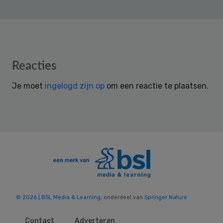
Reader
Reacties
Interactions
Je moet
ingelogd zijn op
om een reactie te plaatsen.
© 2026 | BSL Media & Learning
, onderdeel van
Springer Nature
Contact
Adverteren