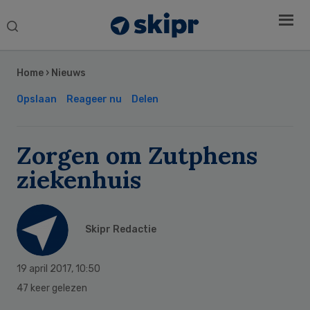
Search
this
Secondary
website
Sidebar
Home
›
Nieuws
Opslaan
Reageer nu
Delen
Zorgen om Zutphens
ziekenhuis
Skipr Redactie
19 april 2017
,
10:50
47 keer gelezen