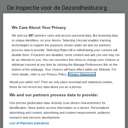
De Inspectie voor de Gezondheidszorg
(IGZ) maakt zich zorgen over de Zutphense
afdeling van de Gelre Ziekenhuizen. De raad
We Care About Your Privacy
van bestuur van Gelre moet binnen een
We and our
887
partners store and access personal data, like browsing data
maand precies opschrijven welke zorg het
or unique identifiers, on your device. Selecting I Accept enables tracking
technologies to support the purposes shown under we and our partners
ziekenhuis in Zutphen kan leveren. In dat
process data to provide. Selecting Reject All or withdrawing your consent will
disable them. If trackers are disabled, some content and ads you see may not
plan moet ook staan hoe men daarover
be as relevant to you. You can resurface this menu to change your choices or
withdraw consent at any time by clicking the Manage Preferences link on the
communiceert met vooral patiënten,
bottom of the webpage. Your choices will have effect within our Website. For
more details, refer to our Privacy Policy.
Privacy Statement
huisartsen en ambulancedienst.
Would you rather not? Then we only place essential and statistical cookies,
these do not record any data about you as a person
De raad van bestuur heeft besloten in
We and our partners process data to provide:
Zutphen de afdeling intensive care af te
Use precise geolocation data. Actively scan device characteristics for
schalen tot high care, maar de IGZ vraagt
identification. Store and/or access information on a device. Personalised
advertising and content, advertising and content measurement, audience
zich af of er dan nog wel voldoende zorg is.
research and services development.
“De inspectie vond dat het bestuur
List of Partners (vendors)