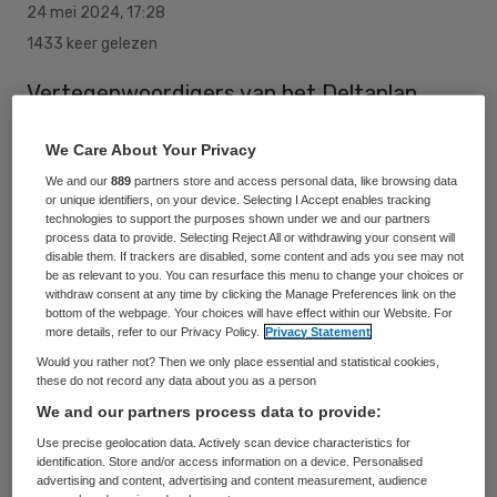
24 mei 2024
,
17:28
1433 keer gelezen
Vertegenwoordigers van het Deltaplan
Hartfalen, waaronder de Hartstichting, de
We Care About Your Privacy
Nederlandse Vereniging voor Cardiologie en
We and our
889
partners store and access personal data, like browsing data
patiëntenorganisatie Harteraad, hebben
or unique identifiers, on your device. Selecting I Accept enables tracking
technologies to support the purposes shown under we and our partners
een urgentieverklaring Hartfalen
process data to provide. Selecting Reject All or withdrawing your consent will
overhandigd aan minister Pia Dijkstra van
disable them. If trackers are disabled, some content and ads you see may not
be as relevant to you. You can resurface this menu to change your choices or
Volksgezondheid, Welzijn en Sport (VWS).
withdraw consent at any time by clicking the Manage Preferences link on the
bottom of the webpage. Your choices will have effect within our Website. For
more details, refer to our Privacy Policy.
Privacy Statement
Would you rather not? Then we only place essential and statistical cookies,
De partijen benadrukken hiermee de
these do not record any data about you as a person
noodzaak van actie om de enorme
We and our partners process data to provide:
verwachte toename aan hartfalenpatiënten
Use precise geolocation data. Actively scan device characteristics for
identification. Store and/or access information on a device. Personalised
te keren en de hartfalenzorg en kwaliteit
advertising and content, advertising and content measurement, audience