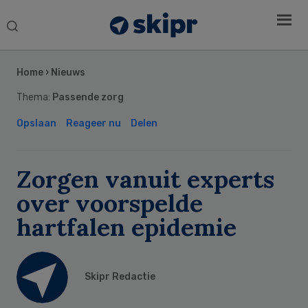
Search
this
Secondary
website
Sidebar
Home
›
Nieuws
Thema:
Passende zorg
Opslaan
Reageer nu
Delen
Zorgen vanuit experts
over voorspelde
hartfalen epidemie
Skipr Redactie