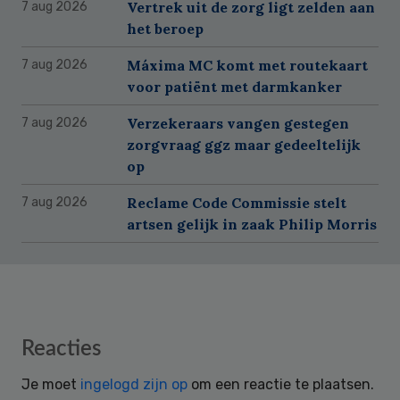
Vertrek uit de zorg ligt zelden aan
7 aug 2026
het beroep
Máxima MC komt met routekaart
7 aug 2026
voor patiënt met darmkanker
Verzekeraars vangen gestegen
7 aug 2026
zorgvraag ggz maar gedeeltelijk
op
Reclame Code Commissie stelt
7 aug 2026
artsen gelijk in zaak Philip Morris
Reader
Reacties
Interactions
Je moet
ingelogd zijn op
om een reactie te plaatsen.