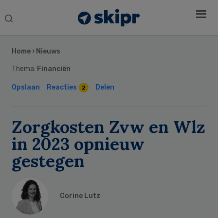
Search
this
Secondary
website
Sidebar
Home
›
Nieuws
Thema:
Financiën
Opslaan
Reacties
Delen
2
Zorgkosten Zvw en Wlz
in 2023 opnieuw
gestegen
Corine Lutz