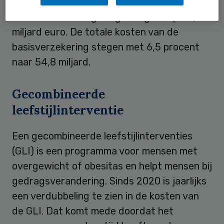
Met de stijging van 9,2 procent komen de
kosten van de langdurige zorg uit op 33,4
miljard euro. De totale kosten van de
basisverzekering stegen met 6,5 procent
naar 54,8 miljard.
Gecombineerde
leefstijlinterventie
Een gecombineerde leefstijlinterventies
(GLI) is een programma voor mensen met
overgewicht of obesitas en helpt mensen bij
gedragsverandering. Sinds 2020 is jaarlijks
een verdubbeling te zien in de kosten van
de GLI. Dat komt mede doordat het