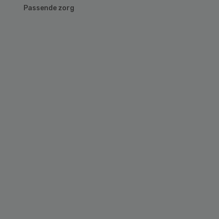
Passende zorg
Primary
Sidebar