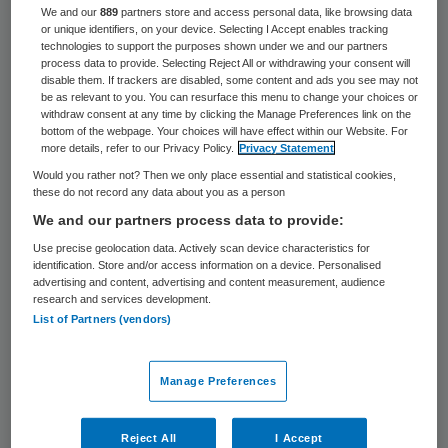
ZiN met zorgdata beter gestuurd worden
We and our
889
partners store and access personal data, like browsing data
or unique identifiers, on your device. Selecting I Accept enables tracking
op passende zorg. “Zonder data kun je geen
technologies to support the purposes shown under we and our partners
trends waarnemen en ook niet monitoren of
process data to provide. Selecting Reject All or withdrawing your consent will
disable them. If trackers are disabled, some content and ads you see may not
de beweging richting passende zorg
be as relevant to you. You can resurface this menu to change your choices or
withdraw consent at any time by clicking the Manage Preferences link on the
daadwerkelijk wordt ingeslagen.” De cijfers
bottom of the webpage. Your choices will have effect within our Website. For
more details, refer to our Privacy Policy.
Privacy Statement
zijn gepubliceerd op de
website
van
Would you rather not? Then we only place essential and statistical cookies,
Zorgcijferdatabank.
these do not record any data about you as a person
We and our partners process data to provide:
Stijgende lonen
Use precise geolocation data. Actively scan device characteristics for
identification. Store and/or access information on a device. Personalised
advertising and content, advertising and content measurement, audience
In de totale kosten is terug te zien dat in de
research and services development.
List of Partners (vendors)
hele zorg de prijzen en de lonen van
personeel stijgen,
schrijft
het ZiN. De
Manage Preferences
stijging is daarmee hoger dan de
gemiddelde stijging tussen 2015 en 2022.
Reject All
I Accept