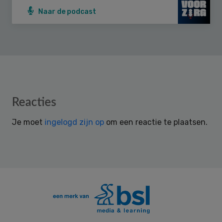
Naar de podcast
Reader
Reacties
Interactions
Je moet
ingelogd zijn op
om een reactie te plaatsen.