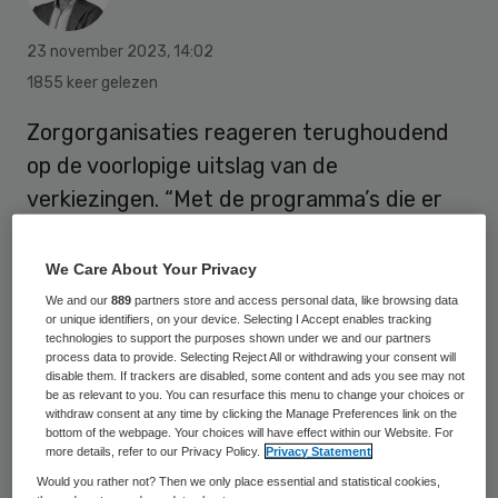
23 november 2023
,
14:02
1855 keer gelezen
Zorgorganisaties reageren terughoudend
op de voorlopige uitslag van de
verkiezingen. “Met de programma’s die er
nu liggen, lijkt het onzeker of er in 2040
überhaupt nog genoeg zorgprofessionals
We Care About Your Privacy
zijn om iedereen te voorzien van kundige
We and our
889
partners store and access personal data, like browsing data
or unique identifiers, on your device. Selecting I Accept enables tracking
zorg”, zegt voorzitter Femke Merel van
technologies to support the purposes shown under we and our partners
process data to provide. Selecting Reject All or withdrawing your consent will
Kooten van beroepsorganisatie NU’91 voor
disable them. If trackers are disabled, some content and ads you see may not
zorgpersoneel.
be as relevant to you. You can resurface this menu to change your choices or
withdraw consent at any time by clicking the Manage Preferences link on the
bottom of the webpage. Your choices will have effect within our Website. For
more details, refer to our Privacy Policy.
Privacy Statement
De Vereniging Gehandicaptenzorg
Would you rather not? Then we only place essential and statistical cookies,