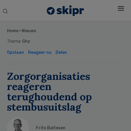
Search
this
Secondary
website
Sidebar
Home
›
Nieuws
Thema:
Ghz
Opslaan
Reageer nu
Delen
Zorgorganisaties
reageren
terughoudend op
stembusuitslag
Frits Baltesen