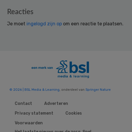
Reader
Reacties
Interactions
Je moet
ingelogd zijn op
om een reactie te plaatsen.
© 2026 | BSL Media & Learning
, onderdeel van
Springer Nature
Contact
Adverteren
Privacy statement
Cookies
Voorwaarden
Het laatste nieuws over de zorg. Snel,