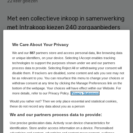
22 keer gelezen
Met een collectieve inkoop in samenwerking
met Intrakoop kiezen 240 zorgaanbieders
voor verduurzaming van hun
energievoorziening. Vanaf 2019 krijgen zij
We Care About Your Privacy
van energieleverancier Eneco groene
We and our
887
partners store and access personal data, like browsing data
or unique identifiers, on your device. Selecting I Accept enables tracking
stroom van windmolens geleverd.
technologies to support the purposes shown under we and our partners
process data to provide. Selecting Reject All or withdrawing your consent will
disable them. If trackers are disabled, some content and ads you see may not
Naast de vergroening van de zorg, levert
be as relevant to you. You can resurface this menu to change your choices or
withdraw consent at any time by clicking the Manage Preferences link on the
de overeenkomst een besparing van in
bottom of the webpage. Your choices will have effect within our Website. For
more details, refer to our Privacy Policy.
Privacy Statement
totaal 2,8 miljoen euro op de
Would you rather not? Then we only place essential and statistical cookies,
leverancierskosten op. “Met deze deal
these do not record any data about you as a person
krijgt de
duurzaamheid in de zorg een
We and our partners process data to provide:
enorme impuls
”, stelt Frank Kaptein,
Use precise geolocation data. Actively scan device characteristics for
identification. Store and/or access information on a device. Personalised
directeur/bestuurder van Intrakoop. “Deze
advertising and content, advertising and content measurement, audience