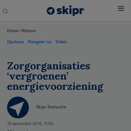
Search
this
Secondary
website
Sidebar
Home
›
Nieuws
Opslaan
Reageer nu
Delen
Zorgorganisaties
‘vergroenen’
energievoorziening
Skipr Redactie
15 december 2016
,
11:05