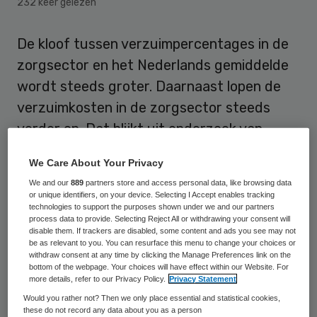
232 keer gelezen
De kloof tussen verzuimpercentages in de
zorgsector en het Nederlands gemiddelde
wordt steeds groter. Daarnaast lopen de
verzuimkosten in de zorgsector steeds
verder op. Dat blijkt uit onderzoek van
risicoadviseur Aon.
We Care About Your Privacy
Aon analyseerde de verzuimgegevens van
We and our
889
partners store and access personal data, like browsing data
or unique identifiers, on your device. Selecting I Accept enables tracking
meer dan 1.400 Nederlandse
technologies to support the purposes shown under we and our partners
process data to provide. Selecting Reject All or withdrawing your consent will
zorginstellingen op basis van de
disable them. If trackers are disabled, some content and ads you see may not
be as relevant to you. You can resurface this menu to change your choices or
jaarverslagen. Het totale verzuim in de
withdraw consent at any time by clicking the Manage Preferences link on the
zorgsector in 2018 komt overeen met zo’n
bottom of the webpage. Your choices will have effect within our Website. For
more details, refer to our Privacy Policy.
Privacy Statement
38.000 fulltime arbeidsplaatsen. De
Would you rather not? Then we only place essential and statistical cookies,
verzuimkosten namen in een jaar tijd met
these do not record any data about you as a person