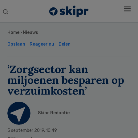
Search
this
Secondary
website
Sidebar
Home
›
Nieuws
Opslaan
Reageer nu
Delen
‘Zorgsector kan
miljoenen besparen op
verzuimkosten’
Skipr Redactie
5 september 2019
,
10:49