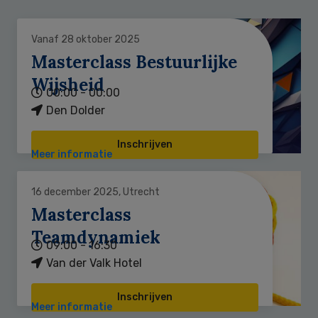
Vanaf 28 oktober 2025
Masterclass Bestuurlijke
Wijsheid
00:00 - 00:00
Den Dolder
Inschrijven
Meer informatie
16 december 2025, Utrecht
Masterclass
Teamdynamiek
09:00 - 16:30
Van der Valk Hotel
Inschrijven
Meer informatie