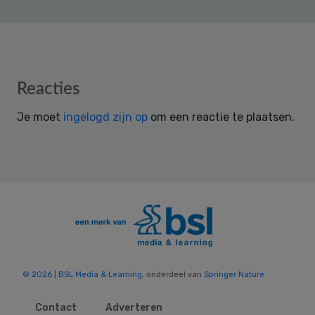
Reader
Reacties
Interactions
Je moet
ingelogd zijn op
om een reactie te plaatsen.
© 2026 | BSL Media & Learning
, onderdeel van
Springer Nature
Contact
Adverteren