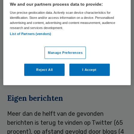
We and our partners process data to provide:
44 zorgverzekeraars de laatste twee
Use precise geolocation data. Actively scan device characteristics for
maanden van 2012 goed waren voor ruim
identification. Store and/or access information on a device. Personalised
advertising and content, advertising and content measurement, audience
63.000 online berichten. Toch worden online
research and services development.
conversaties nauwelijks door
List of Partners (vendors)
zorgverzekeraars zelf gestart.
Zorgverzekeraars gebruiken social media
Manage Preferences
vooral als een middel om vragen van
consumenten rond bijvoorbeeld
Reject All
I Accept
overstappen te beantwoorden.
Eigen berichten
Meer dan de helft van de gevonden
berichten is terug te vinden op Twitter (65
procent), op afstand gevolgd door blogs (4