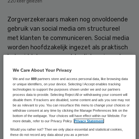
220 keer gelezen
Zorgverzekeraars maken nog onvoldoende
gebruik van social media om structureel
met klanten te communiceren. Social media
worden hoofdzakelijk ingezet als praktisch
hulpmiddel, van een echte dialoog is vaak
nauwelijks sprake. Daarmee laten de
We Care About Your Privacy
zorgverzekeraars miljoenen aan PR-waarde
We and our
889
partners store and access personal data, like browsing data
liggen. Dat concluderen PR-bureau Porter
or unique identifiers, on your device. Selecting I Accept enables tracking
technologies to support the purposes shown under we and our partners
Novelli en online marketingadviesbureau
process data to provide. Selecting Reject All or withdrawing your consent will
disable them. If trackers are disabled, some content and ads you see may not
Clipit op basis van onderzoek onder 44
be as relevant to you. You can resurface this menu to change your choices or
zorglabels in Nederland.
withdraw consent at any time by clicking the Manage Preferences link on the
bottom of the webpage. Your choices will have effect within our Website. For
more details, refer to our Privacy Policy.
Privacy Statement
Op grond van de eigen inventarisatie
Would you rather not? Then we only place essential and statistical cookies,
these do not record any data about you as a person
concluderen Porter Novelli en Clipit dat de