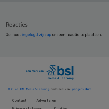
Reader
Reacties
Interactions
Je moet
ingelogd zijn op
om een reactie te plaatsen.
© 2026 | BSL Media & Learning
, onderdeel van
Springer Nature
Contact
Adverteren
Privacy statement
Cookies