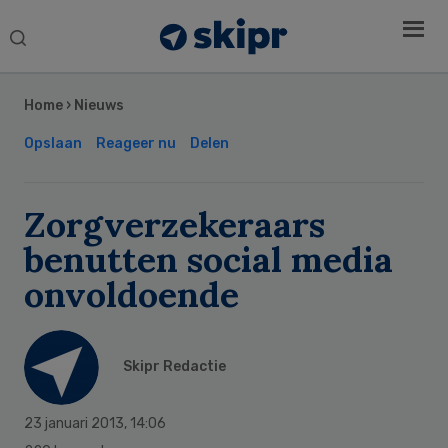
Search
this
Secondary
website
Sidebar
Home
›
Nieuws
Opslaan
Reageer nu
Delen
Zorgverzekeraars
benutten social media
onvoldoende
Skipr Redactie
23 januari 2013
,
14:06