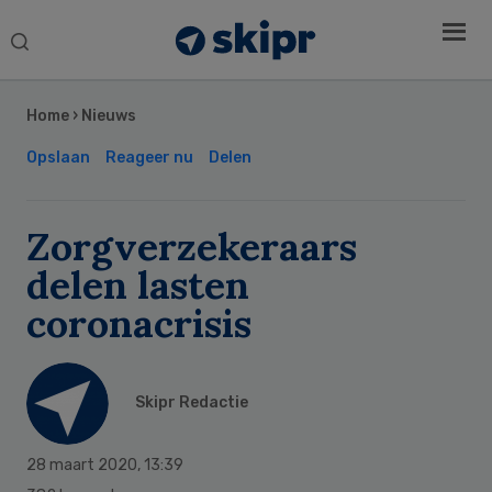
Search
this
Secondary
website
Sidebar
Home
›
Nieuws
Opslaan
Reageer nu
Delen
Zorgverzekeraars
delen lasten
coronacrisis
Skipr Redactie
28 maart 2020
,
13:39