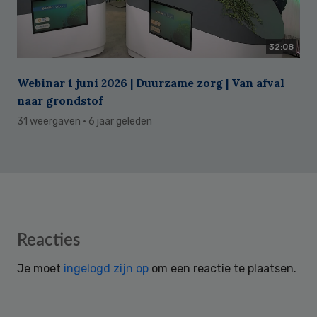
32:08
Webinar 1 juni 2026 | Duurzame zorg | Van afval
naar grondstof
31 weergaven
· 6 jaar geleden
Reader
Reacties
Interactions
Je moet
ingelogd zijn op
om een reactie te plaatsen.