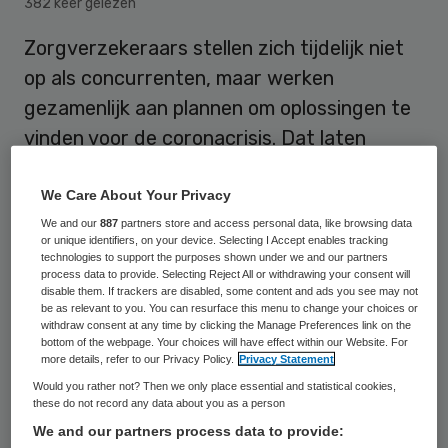
382 keer gelezen
Zorgverzekeraars stellen zich tijdelijk niet
op als concurrenten, maar werken
gezamenlijk aan plannen om oplossingen te
vinden voor de coronacrisis. Dat laten
algemeen directeur Petra van Holst van
Zorgverzekeraars Nederland (ZN), Joep de
We Care About Your Privacy
Groot, bestuursvoorzitter van CZ en Ton
We and our
887
partners store and access personal data, like browsing data
or unique identifiers, on your device. Selecting I Accept enables tracking
van Houten, bestuursvoorzitter van Zorg
technologies to support the purposes shown under we and our partners
process data to provide. Selecting Reject All or withdrawing your consent will
en Zekerheid, in dagblad Trouw weten.
disable them. If trackers are disabled, some content and ads you see may not
be as relevant to you. You can resurface this menu to change your choices or
withdraw consent at any time by clicking the Manage Preferences link on the
bottom of the webpage. Your choices will have effect within our Website. For
more details, refer to our Privacy Policy.
Privacy Statement
Would you rather not? Then we only place essential and statistical cookies,
Het gedeelde uitgangspunt is dat de zorg
these do not record any data about you as a person
We and our partners process data to provide:
voorlopig voor financiën gaan. “Continuïteit