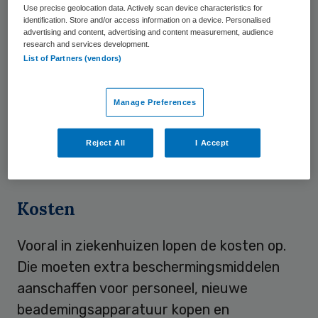
Use precise geolocation data. Actively scan device characteristics for
van zorg vinden we het allerbelangrijkste”,
identification. Store and/or access information on a device. Personalised
aldus Van Houten in Trouw. “Verzekerden
advertising and content, advertising and content measurement, audience
research and services development.
moeten kunnen rekenen op zorg en
List of Partners (vendors)
zorgaanbieders moeten overeind blijven.”
Als zorgorganisaties financieel in de
Manage Preferences
problemen komen, kunnen zij voor steun
terecht bij de overheid en bij de
Reject All
I Accept
zorgverzekeraars, zegt Van Houten.
Kosten
Vooral in ziekenhuizen lopen de kosten op.
Die moeten extra beschermingsmiddelen
aanschaffen voor personeel, nieuwe
beademingsapparatuur kopen en