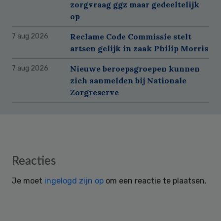
zorgvraag ggz maar gedeeltelijk
op
Reclame Code Commissie stelt
7 aug 2026
artsen gelijk in zaak Philip Morris
Nieuwe beroepsgroepen kunnen
7 aug 2026
zich aanmelden bij Nationale
Zorgreserve
Reader
Reacties
Interactions
Je moet
ingelogd zijn op
om een reactie te plaatsen.