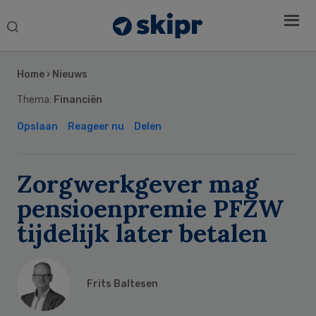
Search
this
Secondary
website
Sidebar
Home
›
Nieuws
Thema:
Financiën
Opslaan
Reageer nu
Delen
Zorgwerkgever mag
pensioenpremie PFZW
tijdelijk later betalen
Frits Baltesen