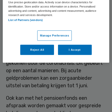
Use precise geolocation data. Actively scan device characteristics for
identification. Store and/or access information on a device. Personalised
advertising and content, advertising and content measurement, audience
research and services development.
List of Partners (vendors)
Financiële nood
Manage Preferences
Met de maatregel wil PFZW werkgevers
Reject All
I Accept
tegemoet komen die in financiele nood zijn
gekomen door de coronacrisis. Dit gebeurt
op een aantal manieren. Bij acute
geldproblemen kan een zorgaanbieder
uitstel van betaling krijgen tot 1 juni.
Ook kan met het pensioenfonds een
afspraak worden gemaakt voor gespreide