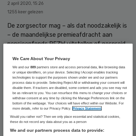
2 april 2020
,
15:26
1255 keer gelezen
De zorgsector mag – als dat noodzakelijk is
– de maandelijkse premieafdracht aan
pensioenfonds PFZW uitstellen of gespreid
betalen. Dit om te voorkomen dat tijdens de
We Care About Your Privacy
corona-crisis instellingen en zorgaanbieders
We and our
889
partners store and access personal data, like browsing data
in financiële problemen komen.
or unique identifiers, on your device. Selecting I Accept enables tracking
technologies to support the purposes shown under we and our partners
process data to provide. Selecting Reject All or withdrawing your consent will
disable them. If trackers are disabled, some content and ads you see may not
be as relevant to you. You can resurface this menu to change your choices or
withdraw consent at any time by clicking the Manage Preferences link on the
bottom of the webpage. Your choices will have effect within our Website. For
more details, refer to our Privacy Policy.
Privacy Statement
Would you rather not? Then we only place essential and statistical cookies,
these do not record any data about you as a person
We and our partners process data to provide: