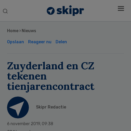
Search
this
Secondary
website
Sidebar
Home
›
Nieuws
Opslaan
Reageer nu
Delen
Zuyderland en CZ
tekenen
tienjarencontract
Skipr Redactie
6 november 2019
,
09:38