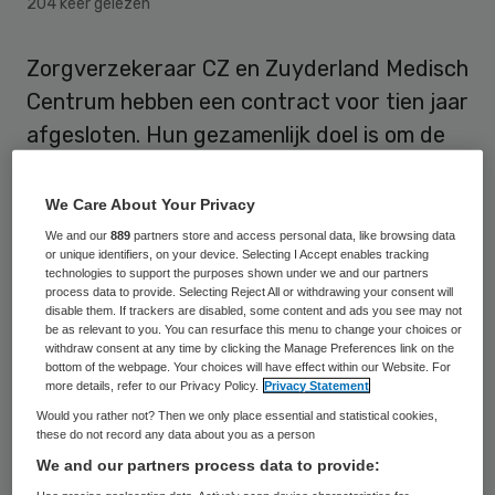
204 keer gelezen
Zorgverzekeraar CZ en Zuyderland Medisch
Centrum hebben een contract voor tien jaar
afgesloten. Hun gezamenlijk doel is om de
zorg in Zuid-Limburg toekomstbestendig te
maken en ‘zo thuis mogelijk’ te organiseren.
We Care About Your Privacy
We and our
889
partners store and access personal data, like browsing data
Het langlopende contract tussen CZ en
or unique identifiers, on your device. Selecting I Accept enables tracking
technologies to support the purposes shown under we and our partners
Zuyderland hing al geruime tijd in de lucht.
process data to provide. Selecting Reject All or withdrawing your consent will
disable them. If trackers are disabled, some content and ads you see may not
Eerder werd al bekend dat beide partijen
be as relevant to you. You can resurface this menu to change your choices or
withdraw consent at any time by clicking the Manage Preferences link on the
inzetten op een
krimp van 5 procent
de
bottom of the webpage. Your choices will have effect within our Website. For
komende tien jaar. Om dat voor elkaar te
more details, refer to our Privacy Policy.
Privacy Statement
Would you rather not? Then we only place essential and statistical cookies,
krijgen wil Zuyderland zorg verplaatsen
these do not record any data about you as a person
naar buiten de ziekenhuismuren.
We and our partners process data to provide: