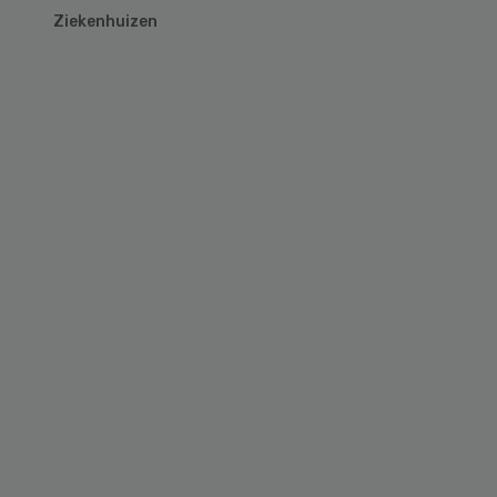
Ziekenhuizen
Primary
Sidebar