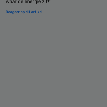
waar de energie zit!”
Reageer op dit artikel
Primary
Sidebar