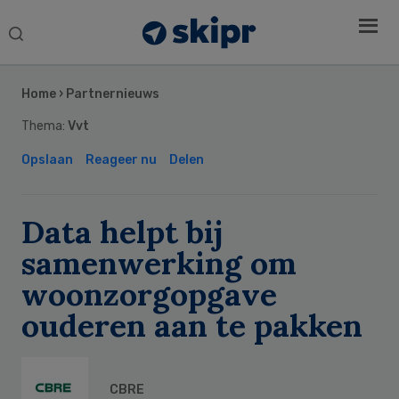
Search
this
Secondary
website
Sidebar
Home
›
Partnernieuws
Thema:
Vvt
Opslaan
Reageer nu
Delen
Data helpt bij
samenwerking om
woonzorgopgave
ouderen aan te pakken
CBRE