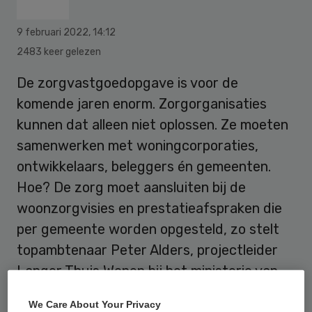
9 februari 2022
,
14:12
2483 keer gelezen
De zorgvastgoedopgave is voor de
komende jaren enorm. Zorgorganisaties
kunnen dat alleen niet oplossen. Ze moeten
samenwerken met woningcorporaties,
ontwikkelaars, beleggers én gemeenten.
Hoe? De zorg moet aansluiten bij de
woonzorgvisies en prestatieafspraken die
per gemeente worden opgesteld, zo stelt
topambtenaar Peter Alders, projectleider
Langer Thuis Wonen bij het ministerie van
VWS. Slim gebruik van data kan daaraan
We Care About Your Privacy