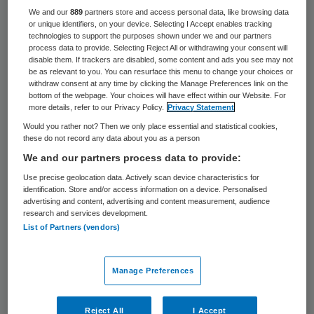
bijdragen, betoogt Laura Seckel, Head of
We and our
889
partners store and access personal data, like browsing data
Healthcare bij vastgoedadviseur CBRE.
or unique identifiers, on your device. Selecting I Accept enables tracking
technologies to support the purposes shown under we and our partners
process data to provide. Selecting Reject All or withdrawing your consent will
disable them. If trackers are disabled, some content and ads you see may not
be as relevant to you. You can resurface this menu to change your choices or
withdraw consent at any time by clicking the Manage Preferences link on the
bottom of the webpage. Your choices will have effect within our Website. For
more details, refer to our Privacy Policy.
Privacy Statement
Would you rather not? Then we only place essential and statistical cookies,
these do not record any data about you as a person
We and our partners process data to provide:
Use precise geolocation data. Actively scan device characteristics for
identification. Store and/or access information on a device. Personalised
advertising and content, advertising and content measurement, audience
research and services development.
List of Partners (vendors)
Peter Alders was vorige week te gast bij
Manage Preferences
CBRE’s online event Real Estate Market
Reject All
I Accept